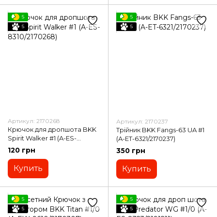
5
5
5
5
Артикул: 2170268
Артикул: 2170237
Крючок для дропшота BKK
Трійник BKK Fangs-63 UA #1
Spirit Walker #1 (A-ES-
(A-ET-6321/2170237)
8310/2170268)
120 грн
350 грн
Купить
Купить
5
5
5
5