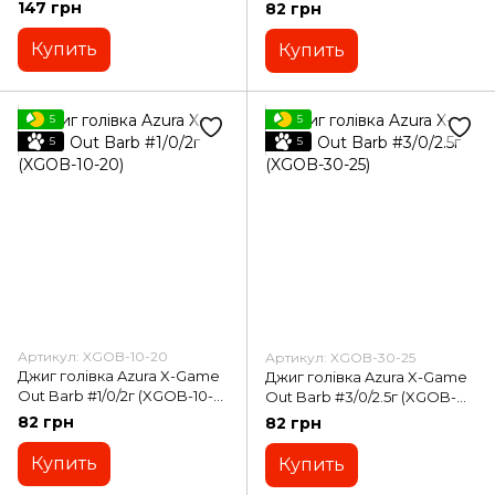
10)
20)
147 грн
82 грн
Купить
Купить
5
5
5
5
Артикул: XGOB-10-20
Артикул: XGOB-30-25
Джиг голівка Azura X-Game
Джиг голівка Azura X-Game
Out Barb #1/0/2г (XGOB-10-
Out Barb #3/0/2.5г (XGOB-
20)
30-25)
82 грн
82 грн
Купить
Купить