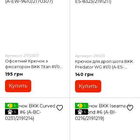
Артикул: 2170307
Артикул: 2191211
Офсетний Крючок з
Крючок для дроп шота BKK
фіксатором BKK Titan #1/0
Predator WG #1/0 (A-ES-
(A-EW-9610/2170307)
8323/2191211)
195 грн
140 грн
Купить
Купить
5
5
5
5