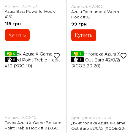
Артикул: AZP-1_0
Артикул: AWH02
Azura Bass Powerful Hook
Azura Tournament Worm
#1/0
Hook #02
118 грн
99 грн
Купить
Купить
5
5
5
5
Артикул: XGO-10
Артикул: XGOB-20-20
Гачок Azura X-Game Beaked
Джиг голівка Azura X-Game
Point Treble Hook #10 (XGO-
Out Barb #2/0/2г (XGOB-20-