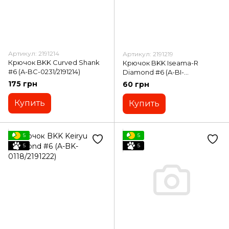
Артикул: 2191214
Артикул: 2191219
Крючок BKK Curved Shank
Крючок BKK Iseama-R
#6 (A-BC-0231/2191214)
Diamond #6 (A-BI-
0216/2191219)
175 грн
60 грн
Купить
Купить
5
5
5
5