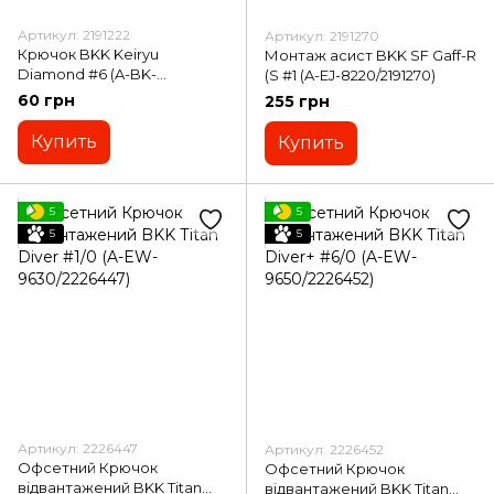
Артикул: 2191222
Артикул: 2191270
Крючок BKK Keiryu
Монтаж асист BKK SF Gaff-R
Diamond #6 (A-BK-
(S #1 (A-EJ-8220/2191270)
0118/2191222)
60 грн
255 грн
Купить
Купить
5
5
5
5
Артикул: 2226447
Артикул: 2226452
Офсетний Крючок
Офсетний Крючок
відвантажений BKK Тitan
відвантажений BKK Тitan