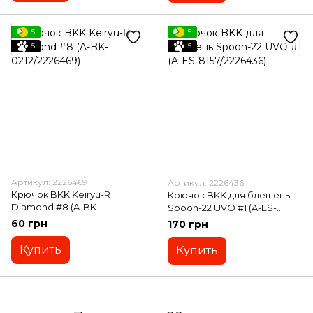
5
5
5
5
Артикул: 2226469
Артикул: 2226436
Крючок BKK Keiryu-R
Крючок BKK для блешень
Diamond #8 (A-BK-
Spoon-22 UVO #1 (A-ES-
0212/2226469)
8157/2226436)
60 грн
170 грн
Купить
Купить