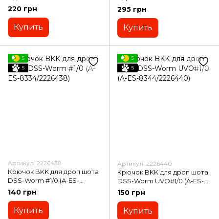
Diver #1/0 (A-EW-
Diver+ #6/0 (A-EW-
220 грн
295 грн
9630/2226447)
9650/2226452)
Купить
Купить
5
5
5
5
Артикул: 2226438
Артикул: 2226440
Крючок BKK для дроп шота
Крючок BKK для дроп шота
DSS-Worm #1/0 (A-ES-
DSS-Worm UVO#1/0 (A-ES-
8334/2226438)
8344/2226440)
140 грн
150 грн
Купить
Купить