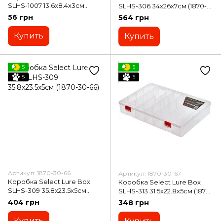
SLHS-1007 13.6x8.4x3см
SLHS-306 34х26х7см (1870-
(1870-30-58)
30-63)
56 грн
564 грн
Купить
Купить
5
5
5
5
Артикул: 1870-30-66
Артикул: 1870-30-67
Коробка Select Lure Box
Коробка Select Lure Box
SLHS-309 35.8х23.5х5см
SLHS-313 31.5х22.8х5см (1870-
(1870-30-66)
30-67)
404 грн
348 грн
Купить