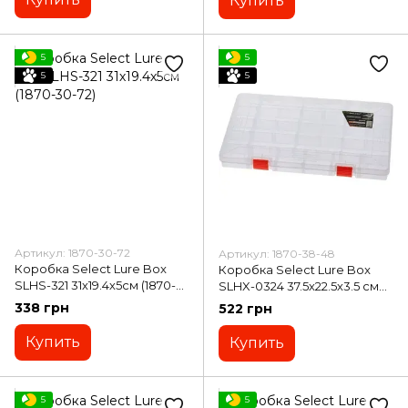
Купить
5
5
5
5
Артикул: 1870-30-72
Артикул: 1870-38-48
Коробка Select Lure Box
Коробка Select Lure Box
SLHS-321 31х19.4х5см (1870-
SLHX-0324 37.5х22.5х3.5 см
30-72)
(1870-38-48)
338 грн
522 грн
Купить
Купить
5
5