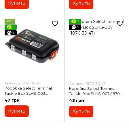
Купить
Купить
ХИТ
5
5
5
5
Артикул: 1870-30-45
Артикул: 1870-30-47
Коробка Select Terminal
Коробка Select Terminal
Tackle Box SLHS-003
Tackle Box SLHS-007 (1870-
9.9x6.5x3см (1870-30-45)
30-47)
47 грн
43 грн
Купить
Купить