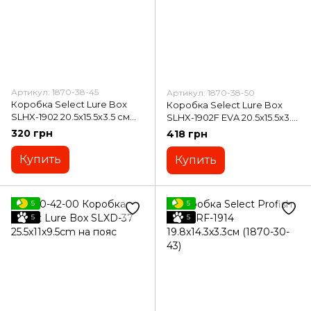
Артикул: 1870-38-45
Артикул: 1870-38-50
Коробка Select Lure Box
Коробка Select Lure Box
SLHX-1902 20.5х15.5х3.5 см
SLHX-1902F EVA 20.5х15.5х3.5
(1870-38-45)
см (1870-38-50)
320 грн
418 грн
Купить
Купить
5
5
5
5