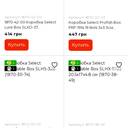
Артикул: 1870-42-00
Артикул: 1870-30-43
1870-42-00 Коробка Select
Коробка Select Profish Box
Lure Box SLXD-37
PRF-1914 19.8x14.3x3.3см
25.5x11x9.5cm на пояс
(1870-30-43)
414 грн
447 грн
Купить
Купить
5
5
5
5
Артикул: 1870-30-74
Артикул: 1870-38-49