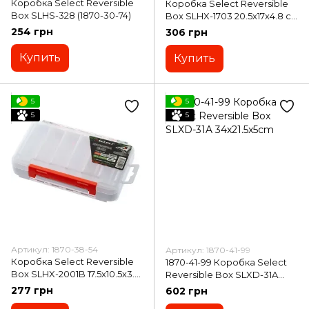
Коробка Select Reversible
Коробка Select Reversible
Box SLHS-328 (1870-30-74)
Box SLHX-1703 20.5х17х4.8 см
(1870-38-49)
254 грн
306 грн
Купить
Купить
5
5
5
5
Артикул: 1870-38-54
Артикул: 1870-41-99
Коробка Select Reversible
1870-41-99 Коробка Select
Box SLHX-2001B 17.5х10.5х3.8
Reversible Box SLXD-31A
см (1870-38-54)
34x21.5x5cm
277 грн
602 грн