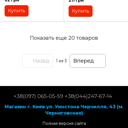
62 грн
211 грн
Купить
Купить
Показать еще 20 товаров
Назад
Вперед
1
из 3
+38(097) 065-05-59 +38(044)247-67-14
Магазин г. Киев ул. Уинстона Черчилля, 43 (м.
Черниговская)
Полная версия сайта