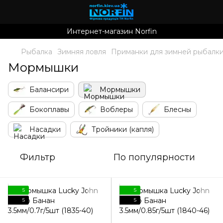
Интернет-магазин Norfin
Рыбалка
Зимняя ловля
Приманки для зимней рыбалк
Мормышки
Балансири
Мормышки
Бокоплавы
Воблеры
Блесны
Насадки
Тройники (капля)
Фильтр
По популярности
5
5
5
5