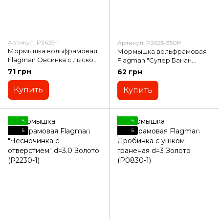
Артикул: P3625-1
Артикул: P2625-350P
Мормышка вольфрамовая
Мормышка вольфрамовая
Flagman Овсинка с лыской
Flagman "Супер Банан
d=2.5 Золото (P3625-1)
крашеный фосф UV" d=2.5
71 грн
62 грн
350P (P2625-350P)
Купить
Купить
5
5
5
5