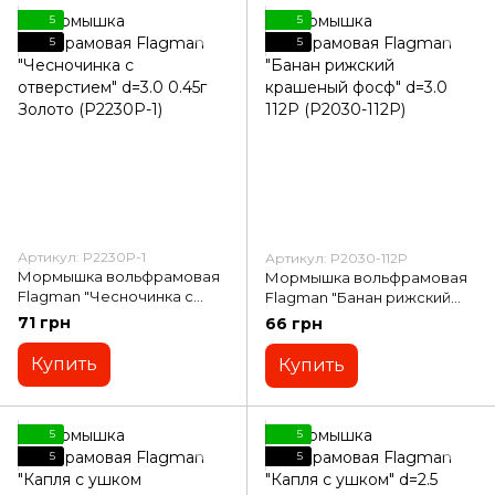
5
5
5
5
Артикул: P2230P-1
Артикул: P2030-112P
Мормышка вольфрамовая
Мормышка вольфрамовая
Flagman "Чесночинка с
Flagman "Банан рижский
отверстием" d=3.0 0.45г
крашеный фосф" d=3.0 112P
71 грн
66 грн
Золото (P2230P-1)
(P2030-112P)
Купить
Купить
5
5
5
5