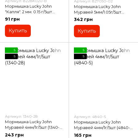
Артикул: 8228K020-B
Артикул: 827050-02
Мормышка Lucky John
Мормышка Lucky John
"Капля". 2 мм. 0.15 г/5шт
Муравей 5мм/1.05г/5шт
(8228K020-B)
(827050-02)
91 грн
342 грн
Купить
Купить
5
5
5
5
Артикул: 1340-28
Артикул: 4840-S
Мормышка Lucky John
Мормышка Lucky John
Муравей 4мм/1г/5шт (1340-
Муравей 4мм/1г/5шт (4840-
28)
S)
243 грн
165 грн