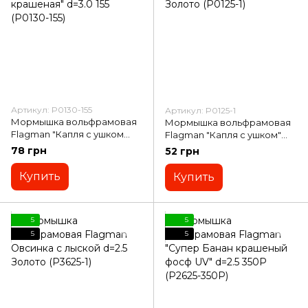
Артикул: P0130-155
Артикул: P0125-1
Мормышка вольфрамовая
Мормышка вольфрамовая
Flagman "Капля с ушком
Flagman "Капля с ушком"
крашеная" d=3.0 155 (P0130-
d=2.5 Золото (P0125-1)
78 грн
52 грн
155)
Купить
Купить
5
5
5
5