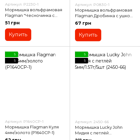
Артикул: P2230-1
Артикул: P0830-1
Мормышка вольфрамовая
Мормышка вольфрамовая
Flagman "Чесночинка с
Flagman Дробинка с ушком
отверстием" d=3.0 Золото
граненая d=3 Золото
51 грн
67 грн
(P2230-1)
(P0830-1)
Купить
Купить
5
5
5
5
Артикул: P1640CP-1
Артикул: 2450-66
Мормышка Flagman Куля
Мормышка Lucky John
4мм/золото (P1640CP-1)
Мидия с петлёй
5мм/1.57г/5шт (2450-66)