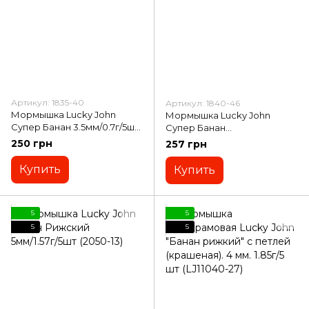
Артикул: 1835-40
Артикул: 1840-46
Мормышка Lucky John
Мормышка Lucky John
Супер Банан 3.5мм/0.7г/5шт
Супер Банан
(1835-40)
3.5мм/0.85г/5шт (1840-46)
250 грн
257 грн
Купить
Купить
5
5
5
5