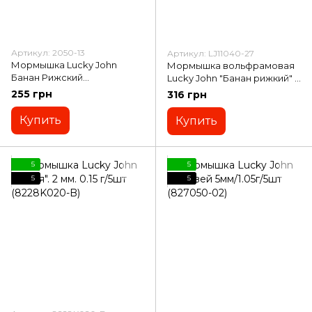
Артикул: 2050-13
Артикул: LJ11040-27
Мормышка Lucky John
Мормышка вольфрамовая
Банан Рижский
Lucky John "Банан рижкий" с
5мм/1.57г/5шт (2050-13)
петлей (крашеная). 4 мм.
255 грн
316 грн
1.85г/5 шт (LJ11040-27)
Купить
Купить
5
5
5
5