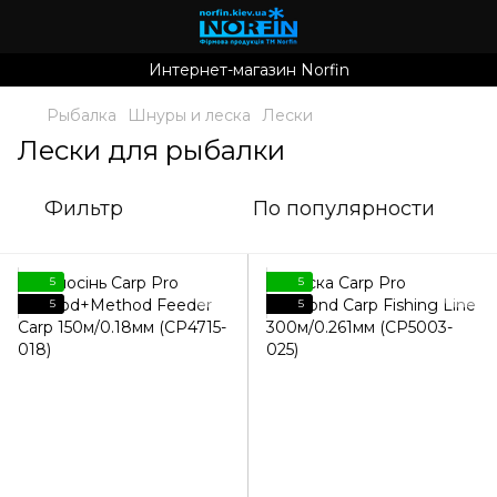
Интернет-магазин Norfin
Рыбалка
Шнуры и леска
Лески
Лески для рыбалки
Фильтр
По популярности
5
5
5
5