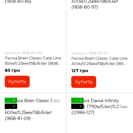
Артикул: 1858-80-85
Артикул: 1858-80-97
Леска Brain Classic Carp Line
Леска Brain Classic Carp Line
150м/0.25мм/15lb/6.6кг (1858-
300м/0.25мм/15lb/6.6кг (1858-
80-85)
80-97)
85 грн
127 грн
Купить
Купить
5
5
5
5