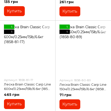
80-93)
81-05)
135 грн
261 грн
Купить
Купить
5
5
5
5
Артикул: 1858-81-17
Артикул: 1858-80-89
Леска Brain Classic Carp Line
Леска Brain Classic Carp Line
600м/0.25мм/15lb/6.6кг (1858-
150м/0.25мм/15lb/6.6кг (1858-
81-17)
80-89)
465 грн
71 грн
Купить
Купить