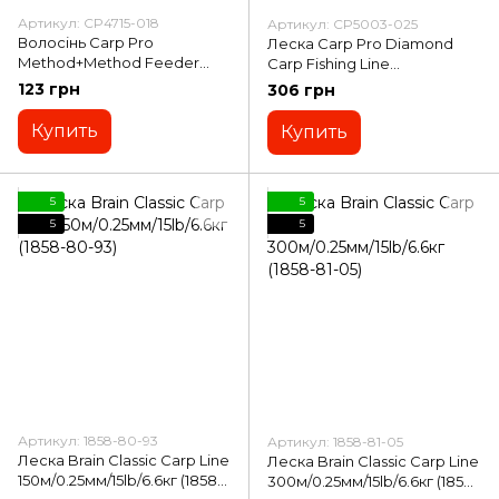
Артикул: CP4715-018
Артикул: CP5003-025
Волосінь Carp Pro
Леска Carp Pro Diamond
Method+Method Feeder
Carp Fishing Line
Carp 150м/0.18мм (CP4715-
300м/0.261мм (CP5003-025)
123 грн
306 грн
018)
Купить
Купить
5
5
5
5
Артикул: 1858-80-93
Артикул: 1858-81-05
Леска Brain Classic Carp Line
Леска Brain Classic Carp Line
150м/0.25мм/15lb/6.6кг (1858-
300м/0.25мм/15lb/6.6кг (1858-