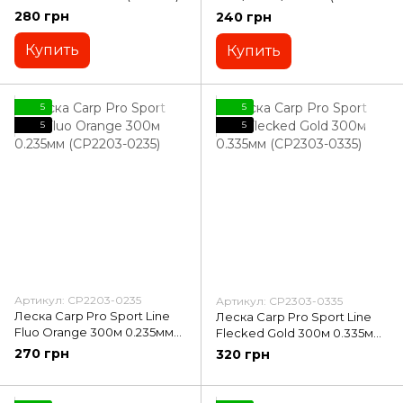
123)
280 грн
240 грн
Купить
Купить
5
5
5
5
Артикул: CP2203-0235
Артикул: CP2303-0335
Леска Carp Pro Sport Line
Леска Carp Pro Sport Line
Fluo Orange 300м 0.235мм
Flecked Gold 300м 0.335мм
(CP2203-0235)
(CP2303-0335)
270 грн
320 грн