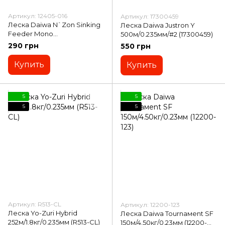
Артикул: 12405-016
Артикул: 17300459
Леска Daiwa N`Zon Sinking
Леска Daiwa Justron Y
Feeder Mono
500м/0.235мм/#2 (17300459)
300м/1.69кг/0.16мм (12405-
290 грн
550 грн
016)
Купить
Купить
5
5
5
5
Артикул: R513-CL
Артикул: 12200-123
Леска Yo-Zuri Hybrid
Леска Daiwa Tournaмent SF
252м/1.8кг/0.235мм (R513-CL)
150м/4.50кг/0.23мм (12200-