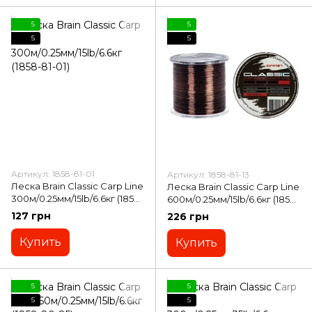
5
5
5
5
Артикул: 1858-81-01
Артикул: 1858-81-13
Леска Brain Classic Carp Line
Леска Brain Classic Carp Line
300м/0.25мм/15lb/6.6кг (1858-
600м/0.25мм/15lb/6.6кг (1858-
81-01)
81-13)
127 грн
226 грн
Купить
Купить
5
5
5
5