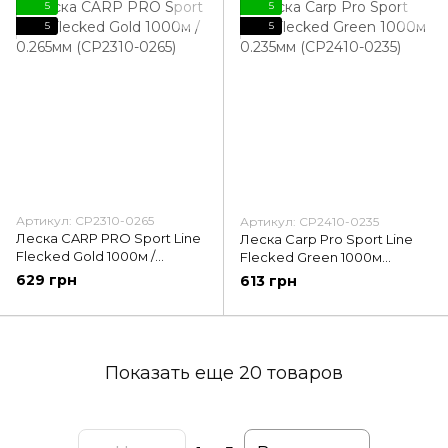
5
5
5
5
Артикул: CP2310-0265
Артикул: CP2410-0235
Леска CARP PRO Sport Line
Леска Carp Pro Sport Line
Flecked Gold 1000м /
Flecked Green 1000м
0.265мм (CP2310-0265)
0.235мм (CP2410-0235)
629 грн
613 грн
Показать еще 20 товаров