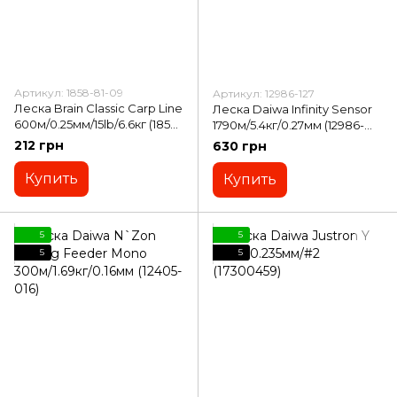
Артикул: 1858-81-09
Артикул: 12986-127
Леска Brain Classic Carp Line
Леска Daiwa Infinity Sensor
600м/0.25мм/15lb/6.6кг (1858-
1790м/5.4кг/0.27мм (12986-
81-09)
127)
212 грн
630 грн
Купить
Купить
5
5
5
5