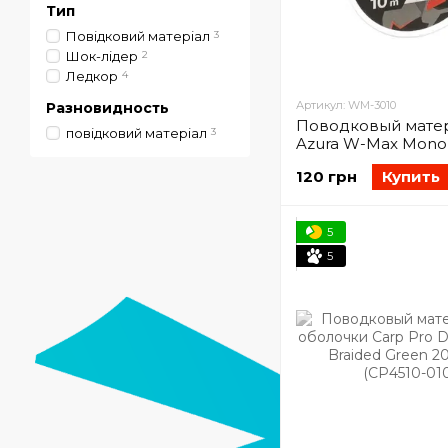
Тип
Повідковий матеріал
3
Шок-лідер
2
Ледкор
4
Артикул: WM-3010
Разновидность
Поводковый мате
повідковий матеріал
3
Azura W-Max Mono
10м 4.5кг 0.30мм (
120 грн
Купить
5
5