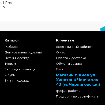
ad-Free
5lb
Каталог
Клиентам
Рыбалка
Вход в личный кабинет
Демисезонная одежда
О нас
Летняя одежда
Оплата и доставка
Туризм
Обмен и возврат
Забродная одежда
Блог
Обувь
Магазин г. Киев ул.
Уинстона Черчилля,
Зимняя одежда
43 (м. Черниговская)
График работы
Подарочные сертификаты