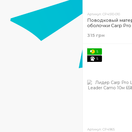
Артикул: CP4510-010
Поводковый матер
оболочки Carp Pro 
Soft Braided Green 
315 грн
(CP4510-010)
5
5
Артикул: CP4965