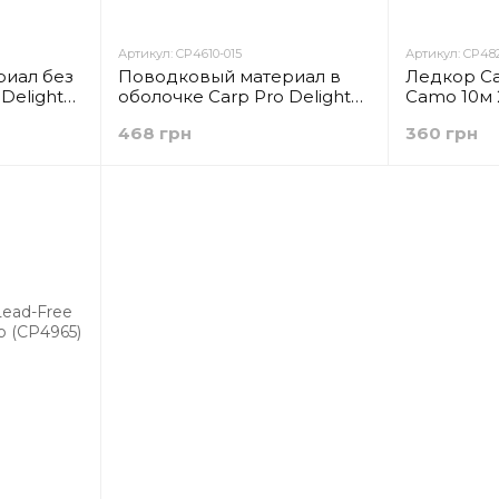
Артикул: CP4610-015
Артикул: CP48
иал без
Поводковый материал в
Ледкор Ca
Delight
оболочке Carp Pro Delight
Camo 10м 
20м 10lb
Soft Coated Green 15м 15lb
468 грн
360 грн
(CP4610-015)