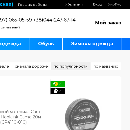
ская)
Желания
Вход
Укр
Рус
График работы
97) 065-05-59 +38(044)247-67-14
Мой заказ
онить вам?
 одежда
Обувь
Зимняя одежда
евле
сначала дороже
по популярности
по названию
5
5