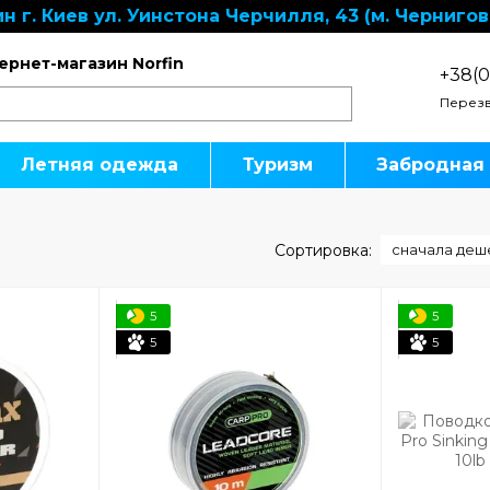
н г. Киев ул. Уинстона Черчилля, 43 (м. Чернигов
ернет-магазин Norfin
+38(0
Перезв
Летняя одежда
Туризм
Забродная
Сортировка:
сначала деш
5
5
5
5