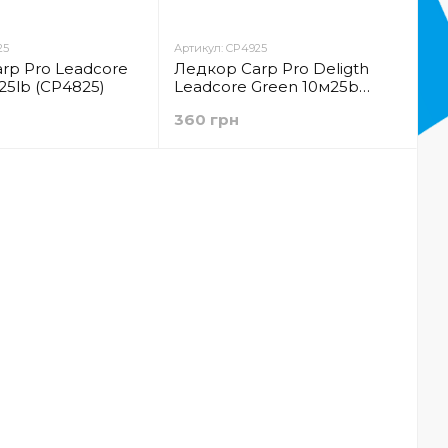
25
Артикул: CP4925
rp Pro Leadcore
Ледкор Carp Pro Deligth
25lb (CP4825)
Leadcore Green 10м25b
(CP4925)
360 грн