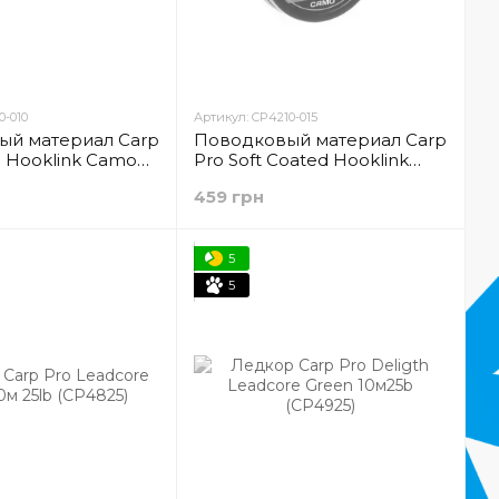
0-010
Артикул: CP4210-015
ый материал Carp
Поводковый материал Carp
g Hooklink Camo
Pro Soft Coated Hooklink
CP4110-010)
Camo 15м 15lb (CP4210-015)
459 грн
5
5