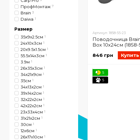
Carp Pro
ПрофМонтаж
7
Brain
3
Daiwa
1
Размер
Артикул: 1858-55-23
35x9x2.5см
1
Поводочница Brain
24х10х3см
1
Box 10x24см (1858-
20x9.5x1.5см
1
846 грн
Купить
55.5x14x3см
1
3.9м
1
26x35x3см
1
5
34х21х9см
1
5
35см
1
34х13х2см
1
39х14х2см
1
32х22х2см
1
42х22х2см
1
23х33х4см
1
31х21х2см
1
30см
1
12х6см
1
26x17x10см
1