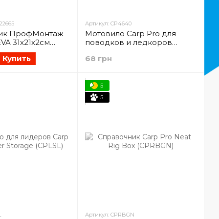
22665
Артикул: CP4640
ик ПрофМонтаж
Мотовило Carp Pro для
EVA 31х21х2см
поводков и ледкоров
5)
(CP4640)
Купить
68 грн
5
5
L
Артикул: CPRBGN