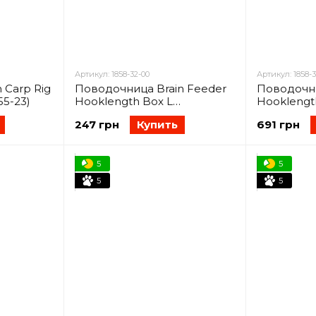
Артикул: 1858-32-00
Артикул: 1858-3
 Carp Rig
Поводочница Brain Feeder
Поводочни
55-23)
Hooklength Box L
Hooklengt
20x9.5x1.5см (1858-32-00)
55.5x14x3с
247 грн
Купить
691 грн
5
5
5
5