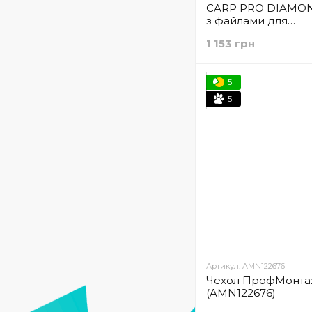
CARP PRO DIAMO
з файлами для
термінальних снас
1 153 грн
аксесуарів (CPLD5
5
5
Артикул: AMN122676
Чехол ПрофМонта
(AMN122676)