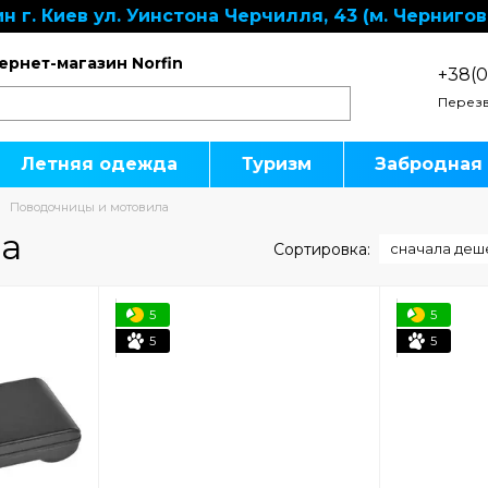
н г. Киев ул. Уинстона Черчилля, 43 (м. Чернигов
ернет-магазин Norfin
+38(0
Перезв
Летняя одежда
Туризм
Забродная
Поводочницы и мотовила
ла
Сортировка:
сначала деш
5
5
5
5