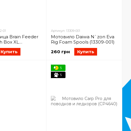
2-01
Артикул: 13309-001
ца Brain Feeder
Мотовило Daiwa N`zon Eva
h Box XL
Rig Foam Spools (13309-001)
м (1858-32-01)
Купить
260 грн
Купить
5
5