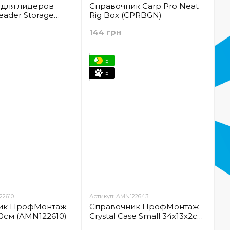
 для лидеров
Справочник Carp Pro Neat
eader Storage
Rig Box (CPRBGN)
144 грн
5
5
22610
Артикул: AMN122643
ик ПрофМонтаж
Справочник ПрофМонтаж
0см (AMN122610)
Crystal Case Small 34х13х2см
(AMN122643)