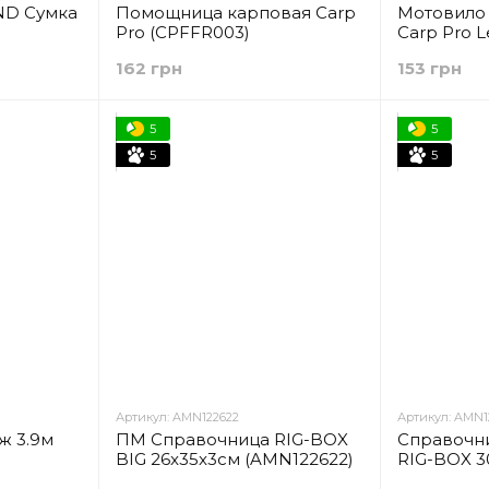
ND Сумка
Помощница карповая Carp
Мотовило
Pro (CPFFR003)
Carp Pro L
тей та
(CPLSL)
162 грн
153 грн
395)
5
5
5
5
Артикул: AMN122622
Артикул: AMN1
ж 3.9м
ПМ Справочница RIG-BOX
Справочн
BIG 26x35x3см (AMN122622)
RIG-BOX 3