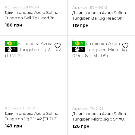
Артикул: BJH-70-1
Артикул: BJH-90-2
Джиг-головка Azura Safina
Джиг-головка Azura Safina
Tungsten Ball Jig Head 7г
Tungsten Ball Jig Head 9г
#1/0 (BJH-70-1)
#2/0 (BJH-90-2)
180 грн
119 грн
5
5
5
5
Артикул: TJ-21-2
Артикул: TMJ-09
Джиг-головка Azura Safina
Джиг-головка Azura Safina
Tungsten Jig 2.1г #2 (TJ-21-2)
Tungsten Micro Jig 0.9г #8
(TMJ-09)
147 грн
126 грн