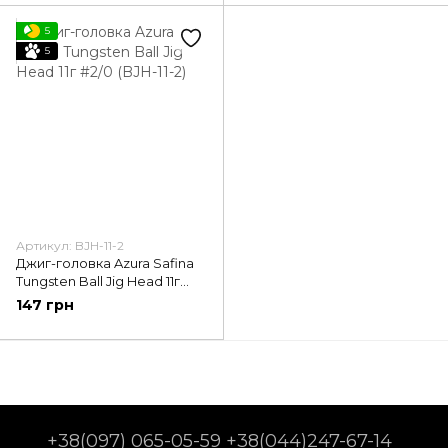
5
5
Артикул: BJH-11-2
Джиг-головка Azura Safina
Tungsten Ball Jig Head 11г
#2/0 (BJH-11-2)
147 грн
+38(097) 065-05-59 +38(044)247-67-14