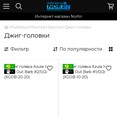
Интернет-магазин Norfin
Рыбалка
Монтаж
Крючки
Джиг-головки
Джиг-головки
Фильтр
По популярности
5
5
5
5