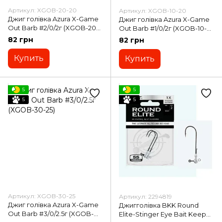
Артикул: XGOB-20-20
Артикул: XGOB-10-20
Джиг голівка Azura X-Game
Джиг голівка Azura X-Game
Out Barb #2/0/2г (XGOB-20-
Out Barb #1/0/2г (XGOB-10-
20)
20)
82 грн
82 грн
Купить
Купить
5
5
5
5
Артикул: XGOB-30-25
Артикул: 2294819
Джиг голівка Azura X-Game
Джигголівка BKK Round
Out Barb #3/0/2.5г (XGOB-
Elite-Stinger Eye Bait Keeper