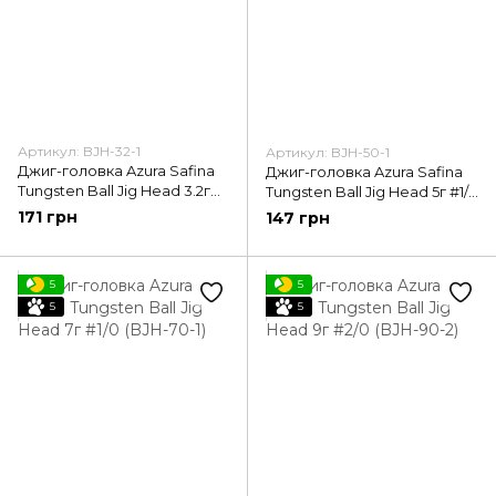
Артикул: BJH-32-1
Артикул: BJH-50-1
Джиг-головка Azura Safina
Джиг-головка Azura Safina
Tungsten Ball Jig Head 3.2г
Tungsten Ball Jig Head 5г #1/0
#1/0 (BJH-32-1)
(BJH-50-1)
171 грн
147 грн
5
5
5
5