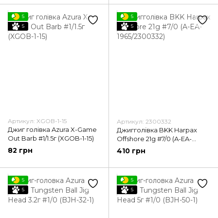
5
5
5
5
Артикул: XGOB-1-15
Артикул: 2300332
Джиг голівка Azura X-Game
Джигголівка BKK Harpax
Out Barb #1/1.5г (XGOB-1-15)
Offshore 21g #7/0 (A-EA-
1965/2300332)
82 грн
410 грн
5
5
5
5