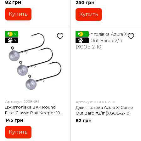
30-25)
25g #10/0 2pcs (A-EA-
82 грн
250 грн
3447/2294819)
Купить
Купить
5
5
5
5
Артикул: 2238481
Артикул: XGOB-2-10
Джигголівка BKK Round
Джиг голівка Azura X-Game
Elite-Classic Bait Keeper 10g
Out Barb #2/1г (XGOB-2-10)
#1/0 3pcs (A-EA-
145 грн
82 грн
3058/2238481)
Купить