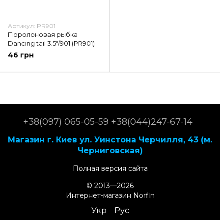
Артикул: PR901
Поролоновая рыбка
Dancing tail 3.5"/901 (PR901)
46 грн
+38(097) 065-05-59 +38(044)247-67-14
Магазин г. Киев ул. Уинстона Черчилля, 43 (м.
Черниговская)
Полная версия сайта
© 2013—2026
Интернет-магазин Norfin
Укр
Рус