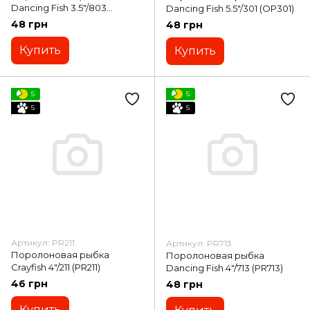
Dancing Fish 3.5"/803
Dancing Fish 5.5"/301 (OP301)
(PR803)
48 грн
48 грн
Купить
Купить
5
5
5
5
Артикул: PR211
Артикул: PR713
Поролоновая рыбка
Поролоновая рыбка
Crayfish 4"/211 (PR211)
Dancing Fish 4"/713 (PR713)
46 грн
48 грн
Купить