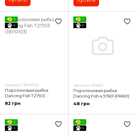
Купить
5
5
5
5
Артикул: 1BPR103
Артикул: PR601
Поролоновая рыбка
Поролоновая рыбка
Dancing Fish 7.2"/103
Dancing Fish 4.5"/601 (PR601)
(1BPR103)
82 грн
48 грн
5
5
5
5