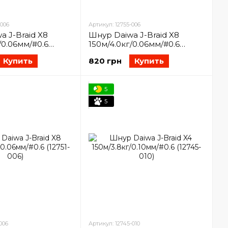
-006
Артикул: 12755-006
a J-Braid X8
Шнур Daiwa J-Braid X8
/0.06мм/#0.6
150м/4.0кг/0.06мм/#0.6
)
(12755-006)
Купить
820 грн
Купить
5
5
006
Артикул: 12745-010