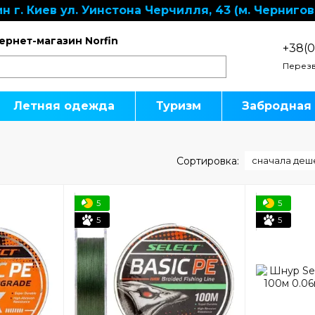
н г. Киев ул. Уинстона Черчилля, 43 (м. Чернигов
ернет-магазин Norfin
+38(0
Перезв
Летняя одежда
Туризм
Забродная
Сортировка:
сначала деш
5
5
5
5