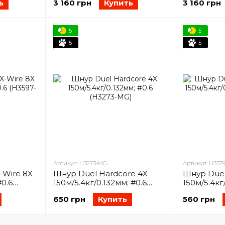
ь
3 160 грн
Купить
3 160 грн
5
5
5
5
Артикул: H3273-MG
Артикул: H3579
-Wire 8X
Шнур Duel Hardcore 4X
Шнур Duel
#0.6
150м/5.4кг/0.132мм; #0.6
150м/5.4кг
(H3273-MG)
(H3579-S)
650 грн
Купить
560 грн