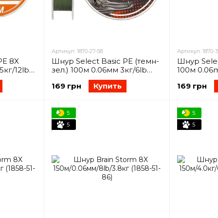
Артикул: 1870-27-58
Артикул: 1870-3
PE 8X
Шнур Select Basic PE (темн-
Шнур Selec
5кг/12lb
зел.) 100м 0.06мм 3кг/6lb
100м 0.06m
(1870-27-58)
30-77)
169 грн
Купить
169 грн
5
5
5
5