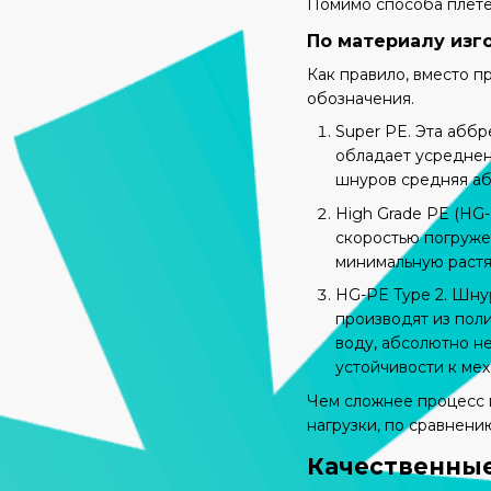
Помимо способа плетен
По материалу изг
Как правило, вместо п
обозначения.
Super PE. Эта аббр
обладает усредненн
шнуров средняя аб
High Grade PE (HG
скоростью погружен
минимальную растя
HG-PE Type 2. Шнур
производят из пол
воду, абсолютно не
устойчивости к ме
Чем сложнее процесс 
нагрузки, по сравнен
Качественные