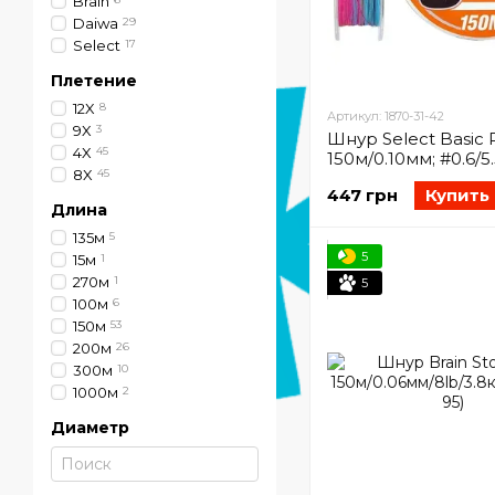
Brain
Daiwa
29
Select
17
Плетение
12X
8
Артикул: 1870-31-42
9X
3
Шнур Select Basic 
4X
45
150м/0.10мм; #0.6/5.
8X
45
(1870-31-42)
447 грн
Купить
Длина
135м
5
5
15м
1
270м
1
5
100м
6
150м
53
200м
26
300м
10
1000м
2
Диаметр