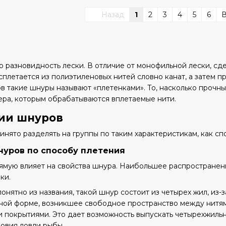
Назад
1
2
3
4
5
6
 разновидность лески. В отличие от монофильной лески, сд
сплетается из полиэтиленовых нитей словно канат, а затем 
 такие шнуры называют «плетенками». То, насколько прочны
ера, которым обрабатываются вплетаемые нити.
ии шнуров
ято разделять на группы по таким характеристикам, как сп
уров по способу плетения
ямую влияет на свойства шнура. Наибольшее распространен
ки.
онятно из названия, такой шнур состоит из четырех жил, из-
ной форме, возникшее свободное пространство между нитя
и покрытиями. Это дает возможность выпускать четырехжиль
овия ловли рыбы.