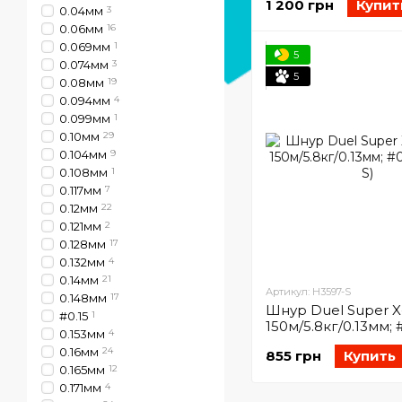
1 200 грн
Купит
0.04мм
3
0.06мм
16
0.069мм
1
5
0.074мм
3
5
0.08мм
19
0.094мм
4
0.099мм
1
0.10мм
29
0.104мм
9
0.108мм
1
0.117мм
7
0.12мм
22
0.121мм
2
0.128мм
17
0.132мм
4
0.14мм
21
Артикул: H3597-S
0.148мм
17
Шнур Duel Super X
#0.15
1
150м/5.8кг/0.13мм; 
0.153мм
4
(H3597-S)
0.16мм
24
855 грн
Купить
0.165мм
12
0.171мм
4