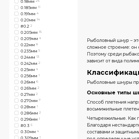
0.18мм
24
0.185мм
11
0.191мм
4
0.20мм
14
#0.2
2
0.205мм
15
0.209мм
4
Рыболовный шнур – это
0.22мм
8
сложное строение: он 
0.235мм
5
Поэтому среди рыбаков
0.24мм
13
зависит от вида полим
0.242мм
2
0.25мм
4
Классификац
0.256мм
1
0.26мм
6
Рыболовные шнуры прин
0.261мм
2
Основные типы шн
0.27мм
2
0.270мм
7
Способ плетения напр
0.28мм
1
восьмижильные плетен
0.286мм
2
Четырехжильные. Как п
0.296мм
1
Благодаря нестандарт
#0.3
5
0.30мм
4
составами и защитным
0.309мм
1
под определенные усл