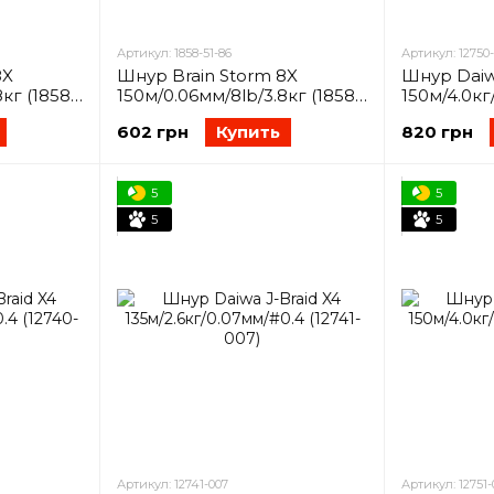
Артикул: 1858-51-86
Артикул: 12750
8X
Шнур Brain Storm 8X
Шнур Daiw
кг (1858-
150м/0.06мм/8lb/3.8кг (1858-
150м/4.0кг
51-86)
(12750-006
602 грн
Купить
820 грн
5
5
5
5
Артикул: 12741-007
Артикул: 12751-