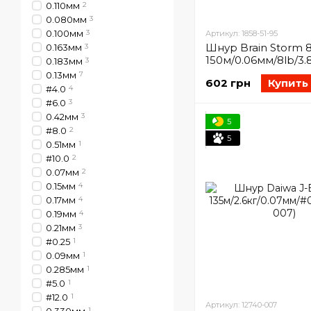
0.110мм
2
0.080мм
3
0.100мм
3
Артикул: 1858-51-95
Шнур Brain Storm 
0.163мм
3
150м/0.06мм/8lb/3.8
0.183мм
3
51-95)
0.13мм
7
602 грн
Купить
#4.0
4
#6.0
3
0.42мм
3
5
#8.0
2
5
0.51мм
1
#10.0
2
0.07мм
2
0.15мм
4
0.17мм
4
0.19мм
4
0.21мм
3
#0.25
1
0.09мм
1
0.285мм
1
#5.0
1
#12.0
1
Артикул: 12740-007
1