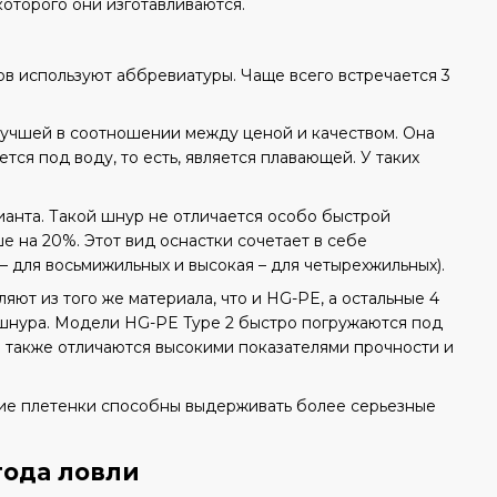
оторого они изготавливаются.
ов используют аббревиатуры. Чаще всего встречается 3
й лучшей в соотношении между ценой и качеством. Она
ся под воду, то есть, является плавающей. У таких
ианта. Такой шнур не отличается особо быстрой
е на 20%. Этот вид оснастки сочетает в себе
 для восьмижильных и высокая – для четырехжильных).
яют из того же материала, что и HG-PE, а остальные 4
и шнура. Модели HG-PE Type 2 быстро погружаются под
а также отличаются высокими показателями прочности и
акие плетенки способны выдерживать более серьезные
ода ловли