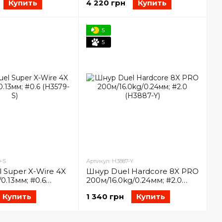
Купить
4 220 грн
Купить
(17302363)
5
5
-S
Артикул: H3887-Y
 Super X-Wire 4X
Шнур Duel Hardcore 8X PRO
/0.13мм; #0.6
200м/16.0kg/0.24мм; #2.0
(H3887-Y)
Купить
1 340 грн
Купить