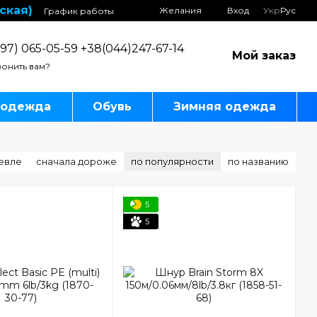
ская)
Желания
Вход
Укр
Рус
График работы
97) 065-05-59 +38(044)247-67-14
Мой заказ
онить вам?
 одежда
Обувь
Зимняя одежда
евле
сначала дороже
по популярности
по названию
5
5