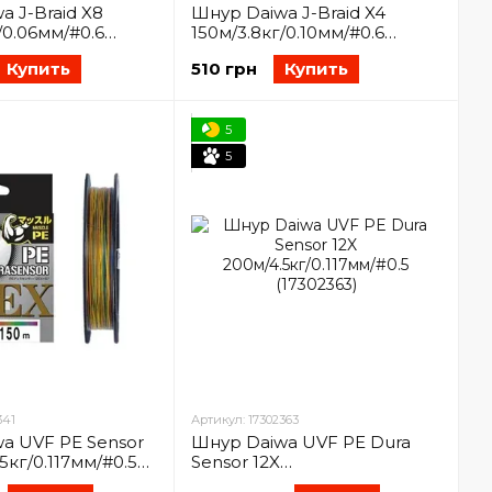
a J-Braid X8
Шнур Daiwa J-Braid X4
/0.06мм/#0.6
150м/3.8кг/0.10мм/#0.6
(12745-010)
Купить
510 грн
Купить
5
5
341
Артикул: 17302363
a UVF PE Sensor
Шнур Daiwa UVF PE Dura
.5кг/0.117мм/#0.5
Sensor 12X
200м/4.5кг/0.117мм/#0.5