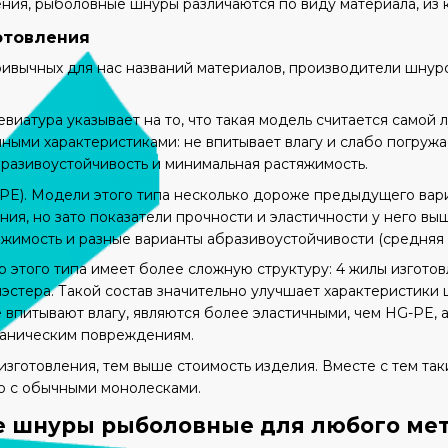
ия, рыболовные шнуры различаются по виду материала, из к
отовления
ривычных для нас названий материалов, производители шнур
евиатура указывает на то, что такая модель считается само
ыми характеристиками: не впитывает влагу и слабо погружает
разивоустойчивость и минимальная растяжимость.
-PE). Модели этого типа несколько дороже предыдущего вар
ия, но зато показатели прочности и эластичности у него выш
жимость и разные варианты абразивоустойчивости (средняя –
 этого типа имеет более сложную структуру: 4 жилы изготовл
иэстера. Такой состав значительно улучшает характеристик
 впитывают влагу, являются более эластичными, чем HG-PE, 
ханическим повреждениям.
изготовления, тем выше стоимость изделия. Вместе с тем т
ию с обычными монолесками.
 шнуры рыболовные для любого мет