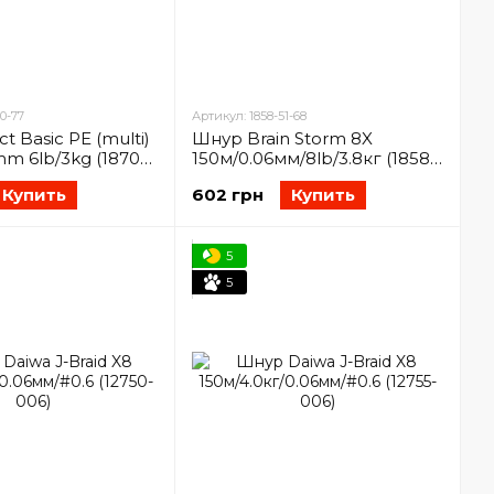
0-77
Артикул: 1858-51-68
t Basic PE (multi)
Шнур Brain Storm 8X
m 6lb/3kg (1870-
150м/0.06мм/8lb/3.8кг (1858-
51-68)
Купить
602 грн
Купить
5
5