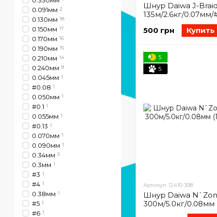
0.330мм
Шнур Daiwa J-Braid
0.091мм
2
135м/2.6кг/0.07мм/
0.130мм
18
(12740-007)
0.150мм
17
500 грн
Купить
0.170мм
16
0.190мм
15
5
0.210мм
14
0.240мм
9
5
0.045мм
1
#0.08
1
0.050мм
1
#0.1
1
0.055мм
1
#0.13
1
0.070мм
1
0.090мм
1
0.34мм
3
0.3мм
1
#3
1
#4
1
Артикул: 12410-308
0.38мм
1
Шнур Daiwa N`Zon 
300м/5.0кг/0.08мм 
#5
1
308)
#6
1