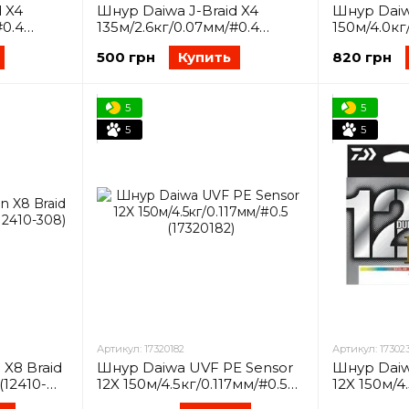
 X4
Шнур Daiwa J-Braid X4
Шнур Daiw
#0.4
135м/2.6кг/0.07мм/#0.4
150м/4.0кг
(12741-007)
(12751-006)
500 грн
Купить
820 грн
5
5
5
5
Артикул: 17320182
Артикул: 17302
X8 Braid
Шнур Daiwa UVF PE Sensor
Шнур Daiw
(12410-
12X 150м/4.5кг/0.117мм/#0.5
12X 150м/4
(17320182)
(17302341)