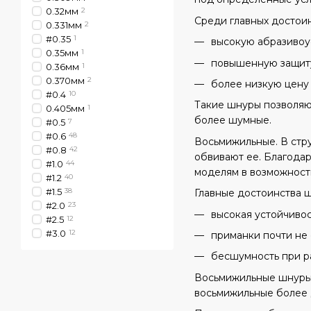
0.32мм
2
Среди главных достои
0.331мм
2
#0.35
1
высокую абразивоу
0.35мм
1
повышенную защиту
0.36мм
1
0.370мм
2
более низкую цену
#0.4
10
Такие шнуры позволяю
0.405мм
1
более шумные.
#0.5
7
#0.6
48
Восьмижильные. В стру
#0.8
42
обвивают ее. Благодар
#1.0
44
моделям в возможност
#1.2
40
#1.5
38
Главные достоинства 
#2.0
23
высокая устойчивос
#2.5
12
#3.0
12
приманки почти не
бесшумность при ра
Восьмижильные шнуры 
восьмижильные более 