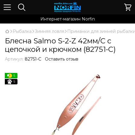
Интернет-магазин Norfin
Рыбалка
Зимняя ловля
Приманки для зимней рыбалк
Блесна Salmo S-2-Z 42мм/C с
цепочкой и крючком (82751-C)
Артикул:
82751-C
Оставить отзыв
5
5