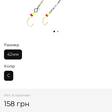
Размер
42мм
Колір
C
Нет в наличии
158 грн