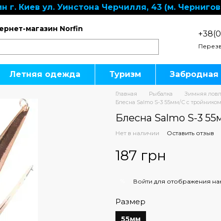
н г. Киев ул. Уинстона Черчилля, 43 (м. Чернигов
ернет-магазин Norfin
+38(0
Перезв
Летняя одежда
Туризм
Забродная
Главная
Рыбалка
Зимняя лов
Блесна Salmo S-3 55мм/С с тройником 
Блесна Salmo S-3 55
Нет в наличии
Оставить отзыв
187 грн
%
Войти
для отображения на
Размер
55мм