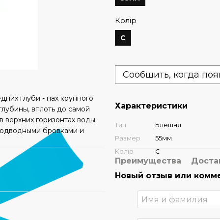
Колір
C
Сообщить, когда поя
дних глуби - нах крупного
Характеристики
глубины, вплоть до самой
в верхних горизонтах воды;
Тип
Блешня
 подводными бровками и
Размер
55мм
Колір
C
Преимущества
Доста
Новый отзыв или комм