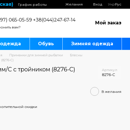
ская)
Желания
Вход
Укр
Рус
График работы
97) 065-05-59 +38(044)247-67-14
Мой заказ
онить вам?
 одежда
Обувь
Зимняя одежда
ля
Приманки для зимней рыбалки
Блесны
(8276-C)
мм/С с тройником (8276-C)
Артикул
8276-C
В желания
копительной скидки