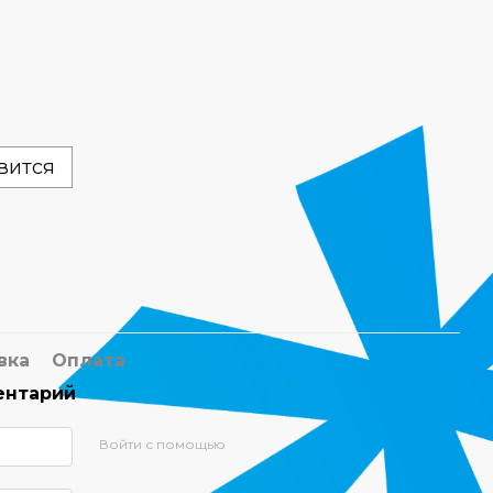
вится
вка
Оплата
ентарий
Войти с помощью