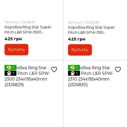
Артикул: 2326827
Артикул: 2326828
Коробка Ring Star Super
Коробка Ring Star Super
Pitch L&R SPW-1500
Pitch L&R SPW-1510
200x153x40mm (2326827)
200x153x40mm (2326828)
425 грн
425 грн
Купить
Купить
5
5
5
5