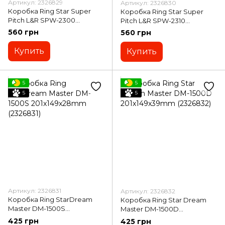
Артикул: 2326829
Артикул: 2326830
Коробка Ring Star Super
Коробка Ring Star Super
Pitch L&R SPW-2300
Pitch L&R SPW-2310
234x195x40mm (2326829)
234x195x40mm (2326830)
560 грн
560 грн
Купить
Купить
5
5
5
5
Артикул: 2326831
Артикул: 2326832
Коробка Ring StarDream
Коробка Ring Star Dream
Master DM-1500S
Master DM-1500D
201x149x28mm (2326831)
201x149x39mm (2326832)
425 грн
425 грн