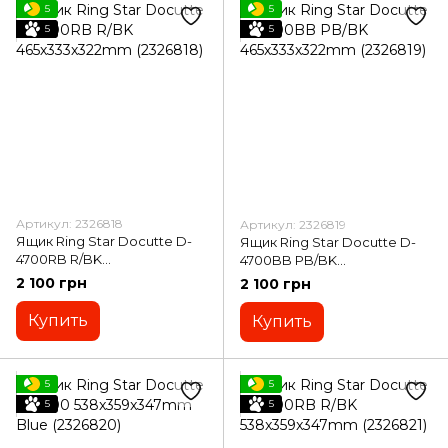
5
5
5
5
Артикул: 2326818
Артикул: 2326819
Ящик Ring Star Docutte D-
Ящик Ring Star Docutte D-
4700RB R/BK
4700BB PB/BK
465х333х322mm (2326818)
465х333х322mm (2326819)
2 100 грн
2 100 грн
Купить
Купить
5
5
5
5