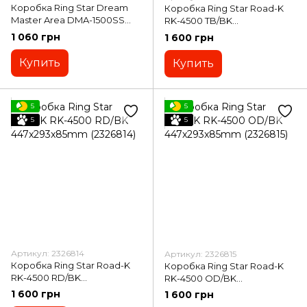
Коробка Ring Star Dream
Коробка Ring Star Road-K
Master Area DMA-1500SS
RK-4500 TB/BK
198x149x20mm Orange
465x280x280mm (2326813)
1 060 грн
1 600 грн
(745079)
Купить
Купить
5
5
5
5
Артикул: 2326814
Артикул: 2326815
Коробка Ring Star Road-K
Коробка Ring Star Road-K
RK-4500 RD/BK
RK-4500 ОD/BK
447x293x85mm (2326814)
447x293x85mm (2326815)
1 600 грн
1 600 грн