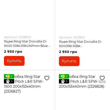
Артикул: 2326820
Артикул: 2326821
Ящик Ring Star Docutte D-
Ящик Ring Star Docutte D-
5000 538x359x347mm Blue
5000RB R/BK
(2326820)
538x359x347mm (2326821)
2 950 грн
2 950 грн
Купить
Купить
5
5
5
5