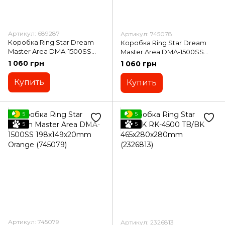
Артикул: 689287
Артикул: 745078
Коробка Ring Star Dream
Коробка Ring Star Dream
Master Area DMA-1500SS
Master Area DMA-1500SS
198x149x20mm Black
198x149x20mm Olive (745078)
1 060 грн
1 060 грн
(689287)
Купить
Купить
5
5
5
5
Артикул: 745079
Артикул: 2326813