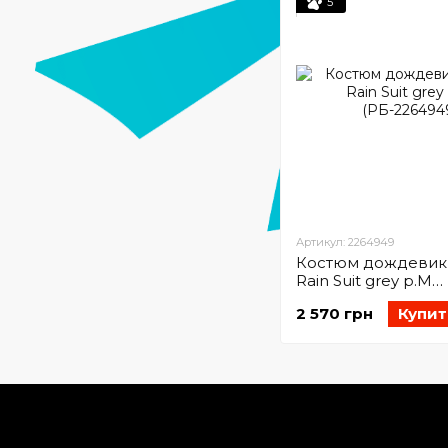
5
Артикул: 2264949
Костюм дождевик 
Rain Suit grey p.M
(РБ-2264949)
2 570 грн
Купит