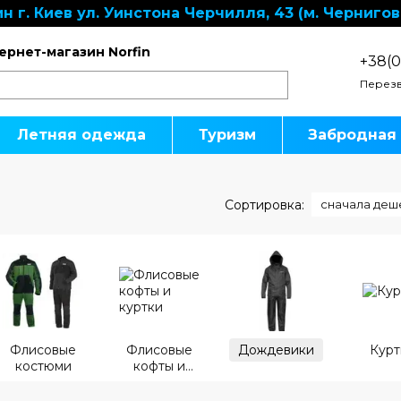
н г. Киев ул. Уинстона Черчилля, 43 (м. Чернигов
ернет-магазин Norfin
+38(0
Перезв
Летняя одежда
Туризм
Забродная
и
Сортировка:
сначала деш
Флисовые
Флисовые
Дождевики
Курт
костюми
кофты и
куртки