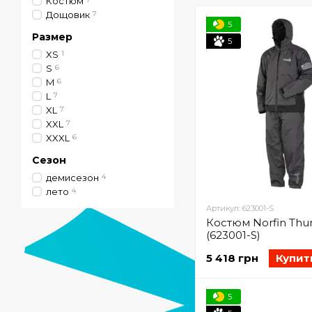
Костюм
Дощовик
7
5
Размер
5
XS
1
S
6
M
6
L
7
XL
7
XXL
7
XXXL
6
Сезон
демисезон
4
лето
4
Артикул: 623001-S
Костюм Norfin Thun
(623001-S)
5 418 грн
Купит
5