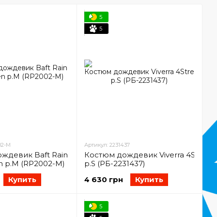
5
5
02-M
Артикул: 2231437
ждевик Baft Rain
Костюм дождевик Viverra 4Stretch 
 p.M (RP2002-M)
p.S (РБ-2231437)
Купить
4 630 грн
Купить
5