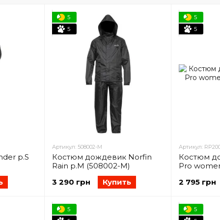
5
5
5
5
Артикул: 508002-M
Артикул: RP20
der р.S
Костюм дождевик Norfin
Костюм до
Rain р.M (508002-M)
Pro women
ь
3 290 грн
Купить
2 795 грн
5
5