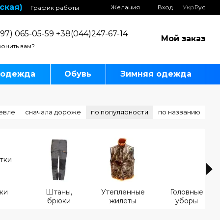
ская)
Желания
Вход
Укр
Рус
График работы
97) 065-05-59 +38(044)247-67-14
Мой заказ
онить вам?
 одежда
Обувь
Зимняя одежда
евле
сначала дороже
по популярности
по названию
ки
Штаны,
Утепленные
Головные
брюки
жилеты
уборы