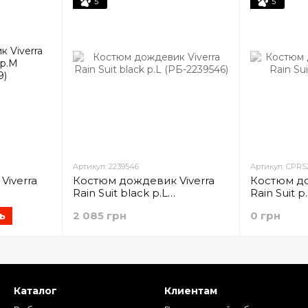
5
5
Артикул: 2239546
Артикул: CPRS
Viverra
Костюм дождевик Viverra
Костюм до
Rain Suit black p.L
Rain Suit p
(РБ-2239546)
ь
2 085 грн
0 грн
Каталог
Клиентам