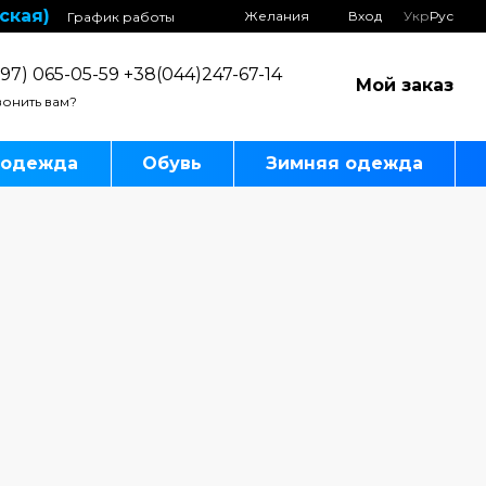
ская)
Желания
Вход
Укр
Рус
График работы
97) 065-05-59 +38(044)247-67-14
Мой заказ
онить вам?
 одежда
Обувь
Зимняя одежда