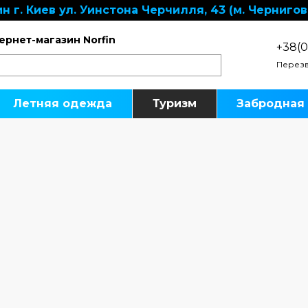
н г. Киев ул. Уинстона Черчилля, 43 (м. Чернигов
ернет-магазин Norfin
+38(0
Перезв
Летняя одежда
Туризм
Забродная