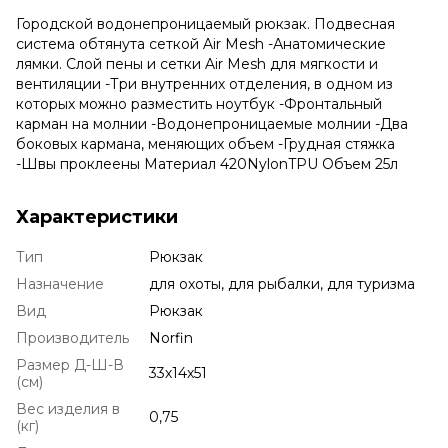
Городской водонепроницаемый рюкзак. Подвесная
система обтянута сеткой Air Mesh -Анатомические
лямки. Слой пены и сетки Air Mesh для мягкости и
вентиляции -Три внутренних отделения, в одном из
которых можно разместить ноутбук -Фронтальный
карман на молнии -Водонепроницаемые молнии -Два
боковых кармана, меняющих объем -Грудная стяжка
-Швы проклеены Материал 420NylonTPU Объем 25л
Характеристики
Тип
Рюкзак
Назначение
для охоты, для рыбалки, для туризма
Вид
Рюкзак
Производитель
Norfin
Размер Д-Ш-В
33х14х51
(см)
Вес изделия в
0,75
(кг)