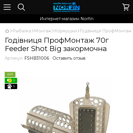
Интернет-магазин Norfin
Рыбалка
Монтаж
Кормушки
Годівниця ПрофМонтаж 7
Годівниця ПрофМонтаж 70г
Feeder Shot Big закормочна
Артикул:
FSHB31006
Оставить отзыв
ХИТ
5
5