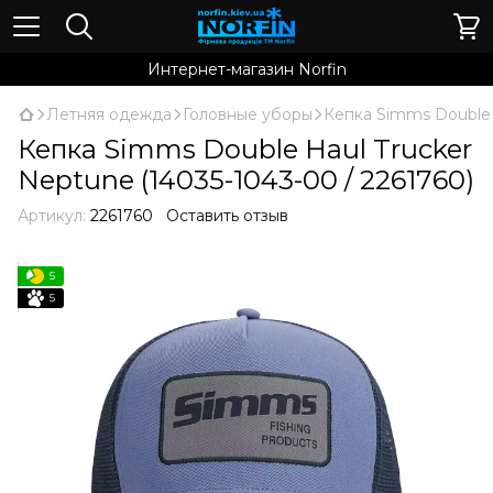
Интернет-магазин Norfin
Летняя одежда
Головные уборы
Кепка Simms Double H
Кепка Simms Double Haul Trucker
Neptune (14035-1043-00 / 2261760)
Артикул:
2261760
Оставить отзыв
5
5