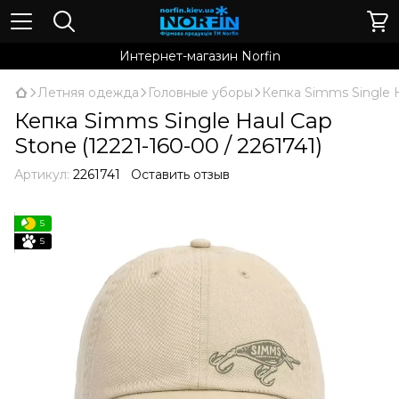
Интернет-магазин Norfin
Летняя одежда
Головные уборы
Кепка Simms Single H
Кепка Simms Single Haul Cap
Stone (12221-160-00 / 2261741)
Артикул:
2261741
Оставить отзыв
5
5