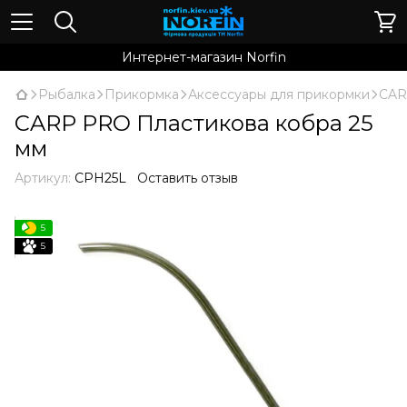
Интернет-магазин Norfin
Рыбалка
Прикормка
Аксессуары для прикормки
CAR
CARP PRO Пластикова кобра 25
мм
Артикул:
CPH25L
Оставить отзыв
5
5