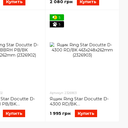
Купить
2 080 грн
Купить
5
5
02
Артикул: 2326903
Star Docutte D-
Ящик Ring Star Docutte D-
 PB/BK
4300 RD/BK
62mm (2326902)
463x248x262mm (2326903)
Купить
1 995 грн
Купить