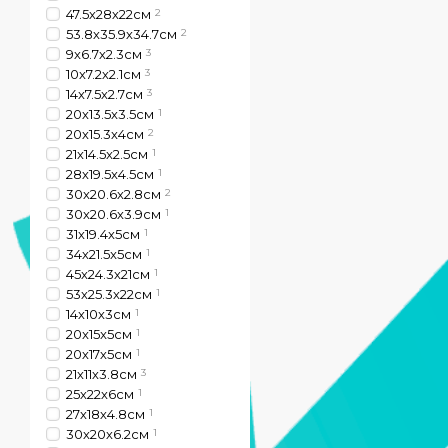
47.5х28х22см
2
53.8х35.9х34.7см
2
9х6.7х2.3см
3
10х7.2х2.1см
3
14х7.5х2.7см
3
20х13.5х3.5см
1
20х15.3х4см
2
21х14.5x2.5см
1
28х19.5х4.5см
1
30х20.6х2.8см
2
30х20.6х3.9см
1
31х19.4х5см
1
34х21.5x5см
1
45х24.3х21см
1
53х25.3х22см
1
14х10х3см
1
20x15x5см
1
20х17х5см
1
21х11х3.8см
3
25х22х6см
1
27х18х4.8см
1
30х20х6.2см
1