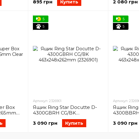
895 грн
Купить
2 080 грн
5
5
5
5
Артикул: 2326901
Артикул: 23269
er Box
Ящик Ring Star Docutte D-
Ящик Ring 
x265mm
4300GBRH CG/BK
4300BBRH
463x248x262mm (2326901)
463x248x2
ь
3 090 грн
Купить
3 090 грн