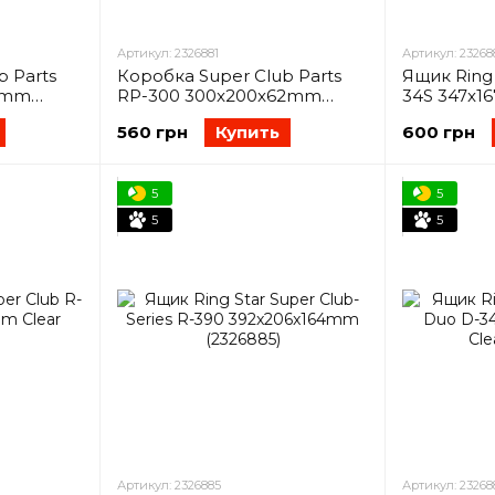
Артикул: 2326881
Артикул: 23268
b Parts
Коробка Super Club Parts
Ящик Ring 
2mm
RP-300 300x200x62mm
34S 347x1
(2326881)
(2326882)
560 грн
Купить
600 грн
5
5
5
5
Артикул: 2326885
Артикул: 23268