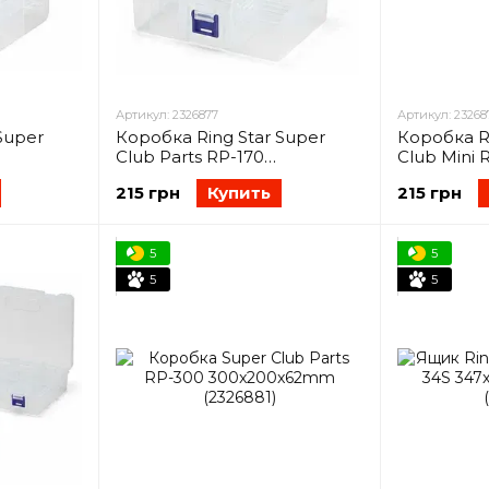
Артикул: 2326877
Артикул: 23268
Super
Коробка Ring Star Super
Коробка Ri
Club Parts RP-170
Club Mini 
6876)
167x126x62mm (2326877)
167x126x6
215 грн
Купить
215 грн
5
5
5
5