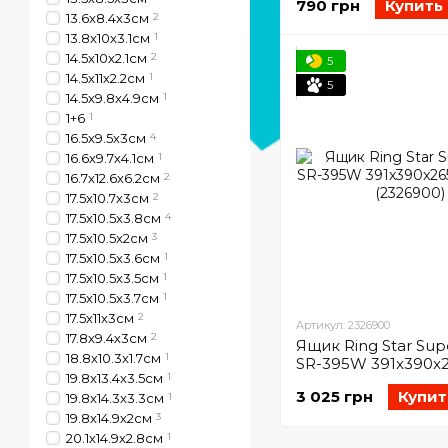
790 грн
Купить
13.6x8.4x3см
2
13.8x10x3.1см
1
14.5х10х2.1см
2
5
14.5х11х2.2см
1
5
14.5х9.8х4.9см
1
1+6
1
16.5х9.5х3см
4
16.6х9.7х4.1см
1
16.7х12.6х6.2см
2
17.5x10.7x3см
2
17.5х10.5х3.8см
4
17.5x10.5x2см
3
17.5х10.5х3.6см
1
17.5х10.5х3.5см
1
17.5х10.5х3.7см
1
17.5х11х3см
2
Артикул: 2326900
17.8х9.4х3см
2
Ящик Ring Star Sup
18.8х10.3х1.7см
1
SR-395W 391x390
19.8x13.4x3.5см
1
Clear (2326900)
3 025 грн
Купит
19.8x14.3x3.3см
1
19.8х14.9х2см
3
20.1х14.9х2.8см
1