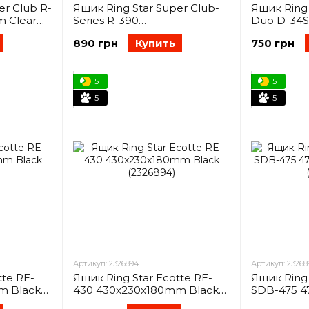
er Club R-
Ящик Ring Star Super Club-
Ящик Ring 
 Clear
Series R-390
Duo D-34S
392x206x164mm (2326885)
Clear (232
890 грн
Купить
750 грн
5
5
5
5
Артикул: 2326894
Артикул: 23268
tte RE-
Ящик Ring Star Ecotte RE-
Ящик Ring
m Black
430 430x230x180mm Black
SDB-475 
(2326894)
Red (2326