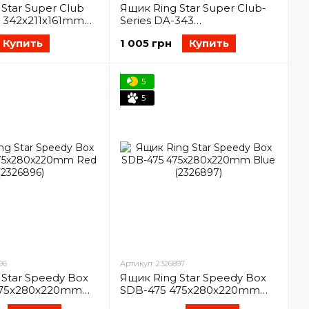
Star Super Club
Ящик Ring Star Super Club-
 342x211x161mm
Series DA-343
6886)
342x211x161mm (2326887)
Купить
1 005 грн
Купить
5
5
96
Артикул: 2326897
 Star Speedy Box
Ящик Ring Star Speedy Box
475x280x220mm
SDB-475 475x280x220mm
896)
Blue (2326897)