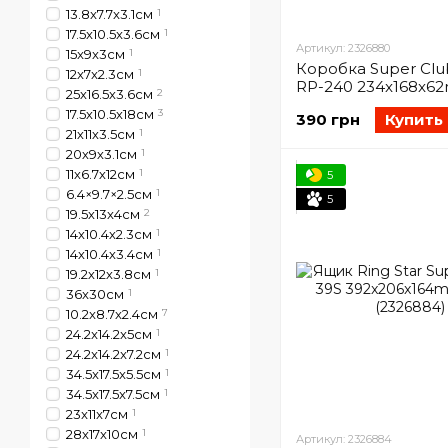
13.8x7.7x3.1cм
1
17.5x10.5x3.6cм
1
Артикул: 2326880
15x9x3cм
1
Коробка Super Clu
12x7x2.3cм
1
RP-240 234x168x6
25х16.5х3.6cм
2
(2326880)
17.5х10.5х18cм
3
390 грн
Купить
21х11х3.5cм
1
20х9х3.1cм
1
11х6.7х12cм
1
5
6.4×9.7×2.5см
1
5
19.5х13x4cм
2
14х10.4х2.3cм
1
14х10.4х3.4cм
1
19.2х12х3.8см
1
36x30см
1
10.2x8.7x2.4см
7
24.2x14.2x5см
1
24.2x14.2x7.2см
1
34.5x17.5x5.5см
1
34.5x17.5x7.5см
1
23x11x7см
1
28x17x10см
1
Артикул: 2326884