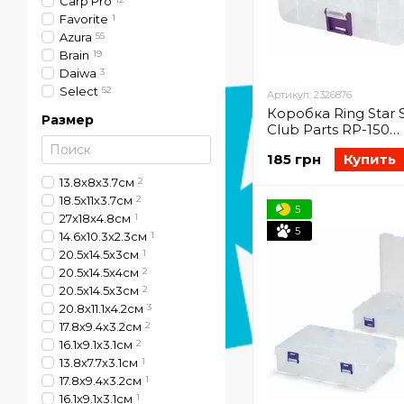
Carp Pro
Favorite
1
Azura
55
Brain
19
Daiwa
3
Select
52
Артикул: 2326876
Коробка Ring Star 
Размер
Club Parts RP-150
145x98x49mm (232
185 грн
Купить
13.8x8x3.7см
2
18.5x11x3.7см
2
5
27x18x4.8см
1
5
14.6x10.3x2.3cм
1
20.5х14.5х3см
1
20.5х14.5х4cм
2
20.5х14.5х3cм
2
20.8х11.1х4.2cм
3
17.8х9.4х3.2cм
2
16.1х9.1x3.1cм
2
13.8x7.7x3.1см
1
17.8х9.4x3.2cм
1
16.1х9.1х3.1cм
1