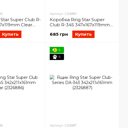
82
Артикул: 2326883
Star Super Club R-
Коробка Ring Star Super
67x119mm Clear
Club R-345 347x167x119mm
(2326883)
Купить
685 грн
Купить
5
5
86
Артикул: 2326887