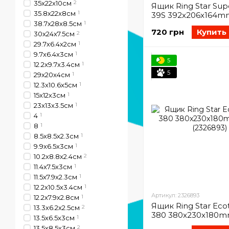
35x22x10см
2
Ящик Ring Star Sup
35.8x22x8см
1
39S 392x206x164mm
38.7x28x8.5см
1
(2326884)
720 грн
Купить
30x24x7.5см
2
29.7x6.4x2см
1
9.7x6.4x3см
1
5
12.2x9.7x3.4см
1
5
29x20x4см
1
12.3x10.6x5см
1
15x12x3см
1
23x13x3.5см
1
4
1
8
1
8.5х8.5х2.3см
1
9.9x6.5x3см
1
10.2х8.8х2.4см
2
11.4х7.5х3см
1
11.5x7.9x2.3см
1
12.2х10.5х3.4см
1
Артикул: 2326893
12.2х7.9х2.8см
1
Ящик Ring Star Eco
13.3х6.2х2.5см
2
380 380x230x180m
13.5x6.5x3см
1
(2326893)
13.5х8.5х3см
2