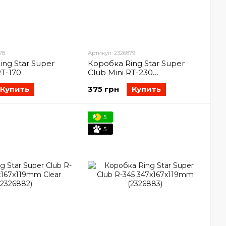
78
Артикул: 2326879
ng Star Super
Коробка Ring Star Super
RT-170
Club Mini RT-230
2mm (2326878)
234x168x49mm (2326879)
Купить
375 грн
Купить
5
5