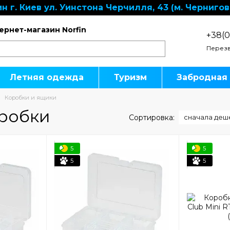
н г. Киев ул. Уинстона Черчилля, 43 (м. Чернигов
ернет-магазин Norfin
+38(0
Перезв
Летняя одежда
Туризм
Забродная
Коробки и ящики
робки
Сортировка:
сначала деш
5
5
5
5