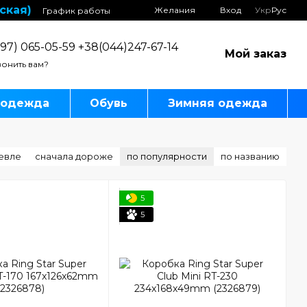
ская)
Желания
Вход
Укр
Рус
График работы
97) 065-05-59 +38(044)247-67-14
Мой заказ
онить вам?
 одежда
Обувь
Зимняя одежда
евле
сначала дороже
по популярности
по названию
5
5