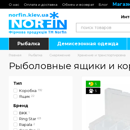
Магази
Перейти к основному контенту
О нас
Оплата и доставка
Обмен и возврат
Блог
Подарочные сертификаты
Инт
Рыбалка
Демисезонная одежда
Главная
Рыбалка
Снаряжение
Хранение и транспортировка
Рыболовные ящики и ко
Тип
5
Коробка
192
5
Ящик
22
Бренд
BKK
1
Ring Star
69
Rapala
2
12