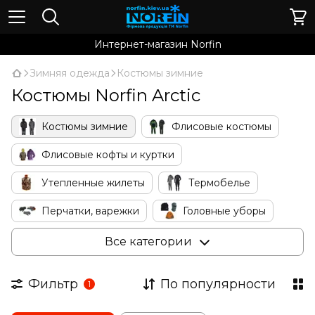
Интернет-магазин Norfin
Зимняя одежда
Костюмы зимние
Костюмы Norfin Arctic
Костюмы зимние
Флисовые костюмы
Флисовые кофты и куртки
Утепленные жилеты
Термобелье
Перчатки, варежки
Головные уборы
Носки
Для женщин
Очки
Все категории
Аксессуары
Фильтр
По популярности
1