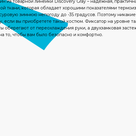
 из товарной линейки Discovery Gray – надежная, практичн
й ткани, которая обладает хорошими показателями термоизо
 суровую зимнюю непогоду до -35 градусов. Поэтому никаки
у, если вы приобретете такой костюм. Фиксатор на уровне 
ы оберегают от переохлаждения руки, а двухзамковая засте
а то, чтобы вам было безопасно и комфортно.