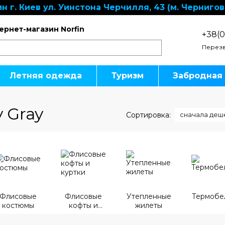
н г. Киев ул. Уинстона Черчилля, 43 (м. Чернигов
ернет-магазин Norfin
+38(0
Перезв
Летняя одежда
Туризм
Забродная
 Gray
Сортировка:
сначала деш
Флисовые
Флисовые
Утепленные
Термобе
костюмы
кофты и
жилеты
куртки