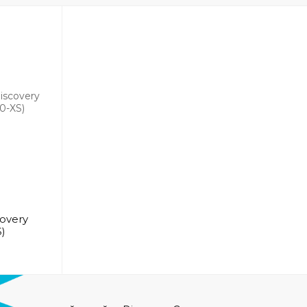
overy
S)