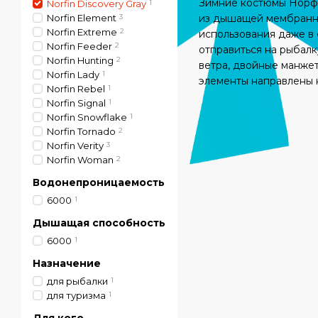
Зимние костюмы Норфин
Norfin Discovery Gray
1
Norfin Element
3
из дышащей мембранно
Norfin Extreme
2
использования даже в
Norfin Feeder
2
отправиться на рыбалк
Norfin Hunting
2
ветра, двойные манжет
Norfin Lady
1
элементы направлены н
Norfin Rebel
1
Norfin Signal
1
Norfin Snowflake
1
Norfin Tornado
2
Norfin Verity
3
Norfin Woman
2
Водонепроницаемость
6000
1
Дышащая способность
6000
1
Назначение
для рыбалки
1
для туризма
1