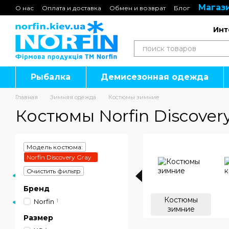
Магази
Перейти к основному контенту
О нас
Оплата и доставка
Обмен и возврат
Блог
Подарочные сертификаты
Инт
Рыбалка
Демисезонная одежда
Главная
Зимняя одежда
Костюмы зимние
Костюмы Norfin Discovery
Модель костюма:
Norfin Discovery Gray
Очистить фильтр
Бренд
Костюмы
Norfin
1
зимние
Размер