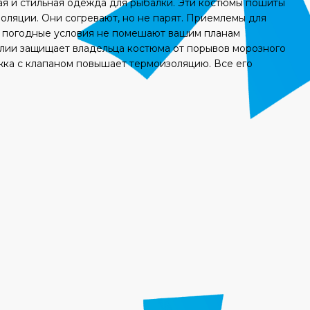
ая и стильная одежда для рыбалки. Эти костюмы пошиты
ляции. Они согревают, но не парят. Приемлемы для
е погодные условия не помешают вашим планам
талии защищает владельца костюма от порывов морозного
жка с клапаном повышает термоизоляцию. Все его