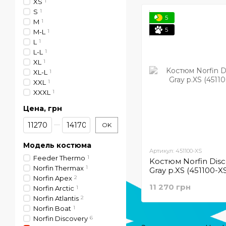
XS
1
S
1
5
M
1
5
M-L
1
L
1
L-L
1
XL
1
XL-L
1
XXL
1
XXXL
1
Цена, грн
От Цена, грн
До Цена, грн
OK
Модель костюма
Артикул: 451100-XS
Feeder Thermo
1
Kостюм Norfin Disc
Norfin Thermax
1
Gray р.XS (451100-X
Norfin Apex
2
11 270 грн
Norfin Arctic
1
Norfin Atlantis
2
Norfin Boat
1
Norfin Discovery
6