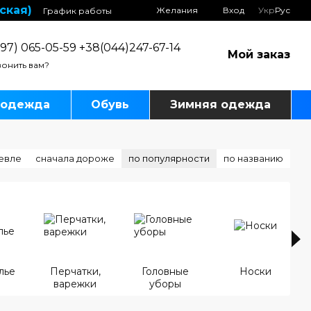
ская)
Желания
Вход
Укр
Рус
График работы
97) 065-05-59 +38(044)247-67-14
Мой заказ
онить вам?
 одежда
Обувь
Зимняя одежда
евле
сначала дороже
по популярности
по названию
лье
Перчатки,
Головные
Носки
варежки
уборы