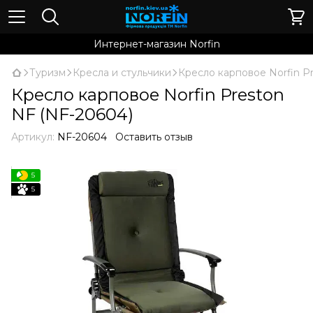
Интернет-магазин Norfin
Туризм
Кресла и стульчики
Кресло карповое Norfin P
Кресло карповое Norfin Preston
NF (NF-20604)
Артикул:
NF-20604
Оставить отзыв
5
5