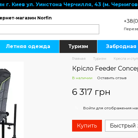
н г. Киев ул. Уинстона Черчилля, 43 (м. Чернигов
ернет-магазин Norfin
+38(0
Перезв
Летняя одежда
Туризм
Забродная
Главная
Туризм
Кресла и сту
Крісло Feeder Conce
В наличии
Оставить отзыв
6 317 грн
%
Войти
для отображения на
Купить
Быстрый 