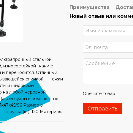
Преимущества
Доста
Новый отзыв или комм
ультрапрочный стальной
, износостойкой ткани с
я и переносится. Отличный
дывающейся спинкой. - Ножки
оты и широкими
о на любой неровной
Оцените товар
 (аксессуары в комплект не
51х47х45/96 Размер в
Отправить
 нагрузка (кг): 120 Материал: