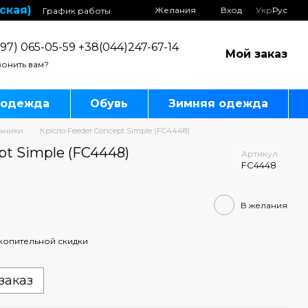
ская)
Желания
Вход
Укр
Рус
График работы
97) 065-05-59 +38(044)247-67-14
Мой заказ
онить вам?
 одежда
Обувь
Зимняя одежда
льчики
Крісло Feeder Concept Simple (FC4448)
pt Simple (FC4448)
Артикул
FC4448
В желания
копительной скидки
заказ