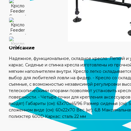
Описание
Надежное, функциональное, складное кресло. Легкий и 
каркас. Сиденье и спинка кресла изготовлены из прочной
мягким наполнителем внутри. Кресло легко складываетс
выбор для любителей ловли на фидер. - Кресло со скла
съемные, с возможностью независимой регулировки выс
телескопическими опорами позволяют установить кресл
поверхности. - Четыре точки для крепления аксессуаров
входят) Габариты (см): 63х70х45/96 Размер сиденья (см): 
сложенном виде (см): 60х22х70 Вес (кг): 6,8 Максимальная
полиэстер 600D Каркас: сталь 22 мм