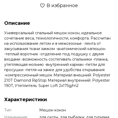
В избранное
Описание
Универсальный спальный мешок-кокон, идеальное
сочетание веса, технологичности, комфорта. Рассчитан
на использование летом и в межсезонье. -лента от
закусывания ткани замком -анатомический капюшон
-теплый воротник -отделение под подушку с двумя
входами -возможность состегивать спальники -планка,
утепляющая молнию -внутренний карман -петли для
просушки -петля на замке для удобства открывания
-компрессионный мешок Материал внешний: Polyester
210T Diamond RipStop Материал внутренний: Polyester
190T, Утеплитель: Super Loft 2x175g/m2
Характеристики
Тип
Мешок-кокон
Назначение
для охоты, для рыбалки, для туризма