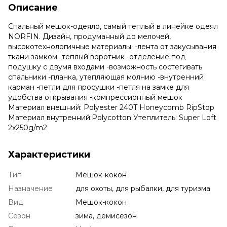
Описание
Спальный мешок-одеяло, самый теплый в линейке одеял
NORFIN. Дизайн, продуманный до мелочей,
высокотехнологичные материалы. -лента от закусывания
ткани замком -теплый воротник -отделение под
подушку с двумя входами -возможность состегивать
спальники -планка, утепляющая молнию -внутренний
карман -петли для просушки -петля на замке для
удобства открывания -компрессионный мешок
Материал внешний: Polyester 240T Honeycomb RipStop
Материал внутренний:Polycotton Утеплитель: Super Loft
2x250g/m2
Характеристики
Тип
Мешок-кокон
Назначение
для охоты, для рыбалки, для туризма
Вид
Мешок-кокон
Сезон
зима, демисезон