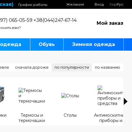
ская)
Желания
Вход
Укр
Рус
График работы
97) 065-05-59 +38(044)247-67-14
Мой заказ
онить вам?
 одежда
Обувь
Зимняя одежда
евле
сначала дороже
по популярности
по названию
мки
Термосы и
Столы
Антимоскитные
термочашки
приборы и
средства