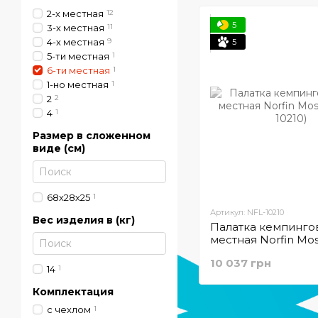
2-х местная
12
5
3-х местная
11
4-х местная
9
5
5-ти местная
1
6-ти местная
1
1-но местная
1
2
2
4
1
Размер в сложенном
виде (см)
68х28х25
1
Артикул: NFL-10210
Вес изделия в (кг)
Палатка кемпингов
местная Norfin Mos
10210)
10 037 грн
14
1
Комплектация
с чехлом
1