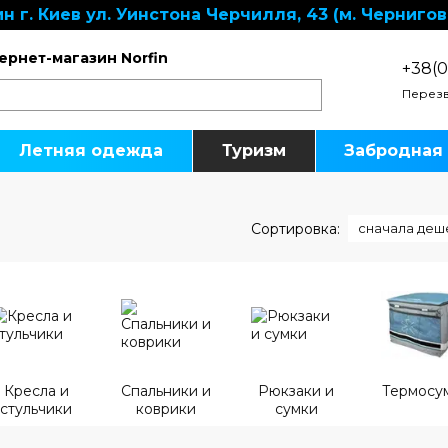
н г. Киев ул. Уинстона Черчилля, 43 (м. Чернигов
ернет-магазин Norfin
+38(0
Перезв
Летняя одежда
Туризм
Забродная
Сортировка:
сначала деш
Кресла и
Спальники и
Рюкзаки и
Термосу
стульчики
коврики
сумки