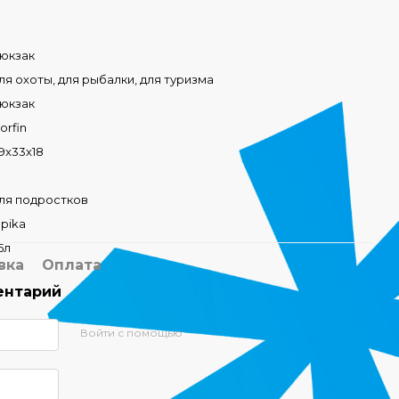
юкзак
ля охоты, для рыбалки, для туризма
юкзак
orfin
9x33x18
ля подростков
lpika
5л
вка
Оплата
ентарий
Войти с помощью