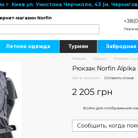
н г. Киев ул. Уинстона Черчилля, 43 (м. Чернигов
ернет-магазин Norfin
+38(0
Перезв
Летняя одежда
Туризм
Забродная
Главная
Туризм
Рюкзаки и су
Рюкзак Norfin Alpika
Нет в наличии
Оставить отзыв
2 205 грн
%
Войти
для отображения на
Сообщить, когда поя