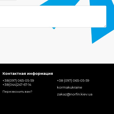
Контактная информация
+38(097) 065-05-59
+38 (097) 065-05-59
+38(044)247-67-14
kormakukraine
Перезвонить вам?
zakaz@norfin.kiev.ua