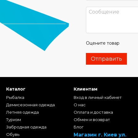
Оцените товар
Отправить
Каталог
Клиентам
Рыбалка
Вход в личный кабинет
Демисезонная одежда
О нас
Летняя одежда
Оплата и доставка
Туризм
Обмен и возврат
Забродная одежда
Блог
Обувь
Магазин г. Киев ул.