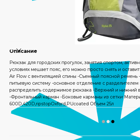
Описание
Рюкзак для городских прогулок, занятия спортом, активн
условиях мешает пояс, его можно просто снять и остави
Air Flow с вентиляцией спины -Съемный поясной ремень 
питьевую систему -основное отделение с разделителем
распределить содержимое рюкзака -Верхний и нижний 
-Фронтальный карман -Боковые карманы из сетки Матер
600D,420D,ripstopOxford,PUcoated Объем 25л