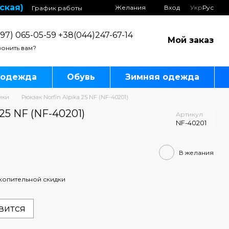
ская)
Желания
Вход
Укр
Рус
График работы
97) 065-05-59 +38(044)247-67-14
Мой заказ
онить вам?
 одежда
Обувь
Зимняя одежда
мки
Рюкзак Norfin Alpika 25 NF (NF-40201)
 25 NF (NF-40201)
Артикул
NF-40201
В желания
копительной скидки
вится