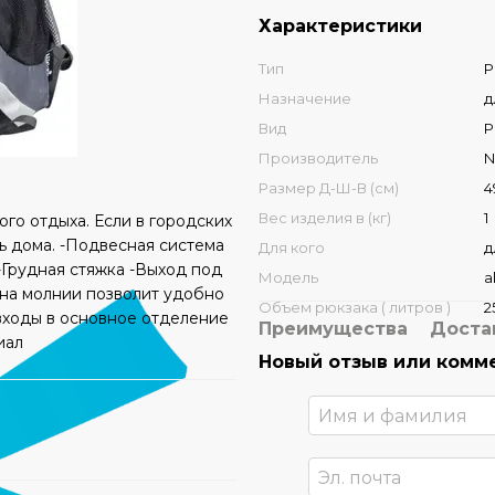
Характеристики
Тип
Р
Назначение
д
Вид
Р
Производитель
N
Размер Д-Ш-В (см)
4
Вес изделия в (кг)
1
ого отдыха. Если в городских
ть дома. -Подвесная система
Для кого
д
-Грудная стяжка -Выход под
Модель
a
 на молнии позволит удобно
Объем рюкзака ( литров )
2
входы в основное отделение
Преимущества
Доста
иал
Новый отзыв или комм