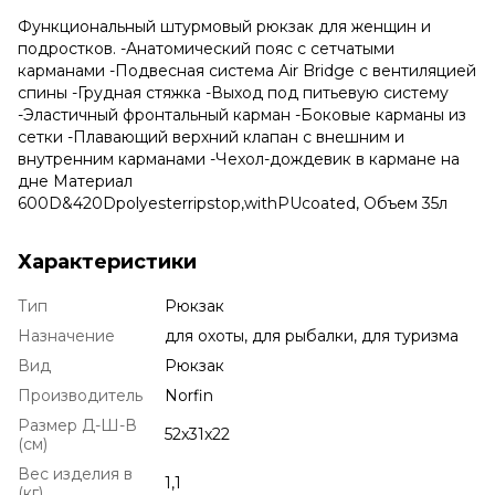
Функциональный штурмовый рюкзак для женщин и
подростков. -Анатомический пояс с сетчатыми
карманами -Подвесная система Air Bridge с вентиляцией
спины -Грудная стяжка -Выход под питьевую систему
-Эластичный фронтальный карман -Боковые карманы из
сетки -Плавающий верхний клапан с внешним и
внутренним карманами -Чехол-дождевик в кармане на
дне Материал
600D&420Dpolyesterripstop,withPUcoated, Объем 35л
Характеристики
Тип
Рюкзак
Назначение
для охоты, для рыбалки, для туризма
Вид
Рюкзак
Производитель
Norfin
Размер Д-Ш-В
52x31x22
(см)
Вес изделия в
1,1
(кг)