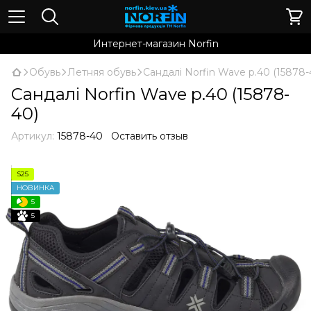
Интернет-магазин Norfin
Обувь
Летняя обувь
Сандалі Norfin Wave р.40 (15878-
Сандалі Norfin Wave р.40 (15878-
40)
Артикул:
15878-40
Оставить отзыв
S25
НОВИНКА
5
5