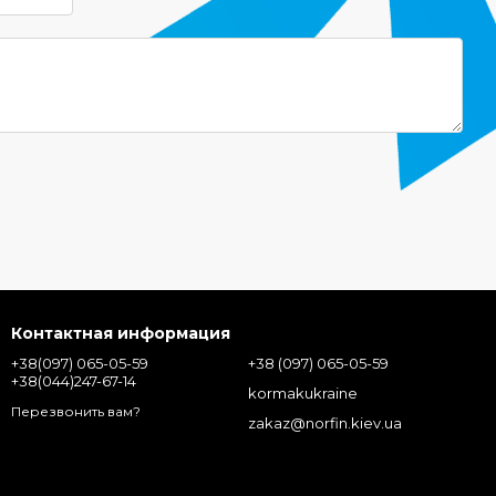
Контактная информация
+38(097) 065-05-59
+38 (097) 065-05-59
+38(044)247-67-14
kormakukraine
Перезвонить вам?
zakaz@norfin.kiev.ua