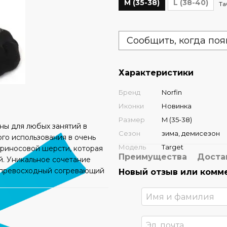
M (35-38)
L (38-40)
Та
Сообщить, когда поя
Характеристики
Бренд
Norfin
Иконки
Новинка
Размер
M (35-38)
ны для любых занятий в
Сезон
зима, демисезон
ого использования в очень
Модель
Target
ериносовой шерсти, которая
Преимущества
Доста
. Уникальное сочетание
т превосходный согревающий
Новый отзыв или комм