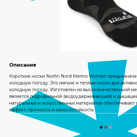
Описание
Короткие носки Norfin Nord Merino Women предназначе
холодную погоду. Это мягкие и теплые носки для активн
холодную погоду. Изготовлен из высококачественной м
является гидрофильной (водоудерживающей) и дышащей
натуральных и искусственных материалов обеспечивае
эффект, прочность и износостойкость.