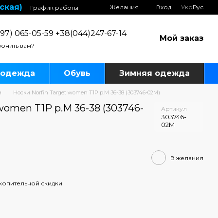
ская)
Желания
Вход
Укр
Рус
График работы
97) 065-05-59 +38(044)247-67-14
Мой заказ
онить вам?
 одежда
Обувь
Зимняя одежда
и
Носки Norfin Target women T1P р.M 36-38 (303746-02M)
women T1P р.M 36-38 (303746-
Артикул
303746-
02M
В желания
копительной скидки