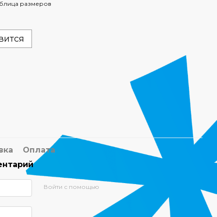
блица размеров
вится
вка
Оплата
ентарий
Войти с помощью