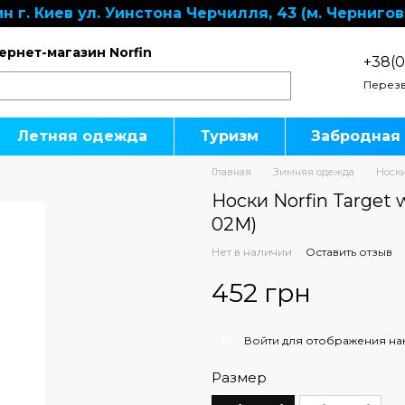
н г. Киев ул. Уинстона Черчилля, 43 (м. Чернигов
ернет-магазин Norfin
+38(0
Перезв
Летняя одежда
Туризм
Забродная
Главная
Зимняя одежда
Носк
Носки Norfin Target 
02M)
Нет в наличии
Оставить отзыв
452 грн
%
Войти
для отображения на
Размер