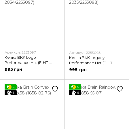
Артикул: 2253097
Артикул: 2253098
Кепка BKK Logo
Кепка BKK Legacy
Performance Hat (F-HT-
Performance Hat (F-HT-
2034/2253097)
2035/2253098)
995 грн
995 грн
5
5
5
5