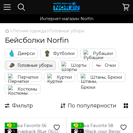
Интернет-магазин Norfin
Летняя одежда
Головные уборы
Бейсболки Norfin
Джерси
Футболки
Рубашки
Головные уборы
Шорты
Очки
Перчатки
Куртки
Штаны, Брюки
Костюмы
Фильтр
По популярности
5
5
5
5