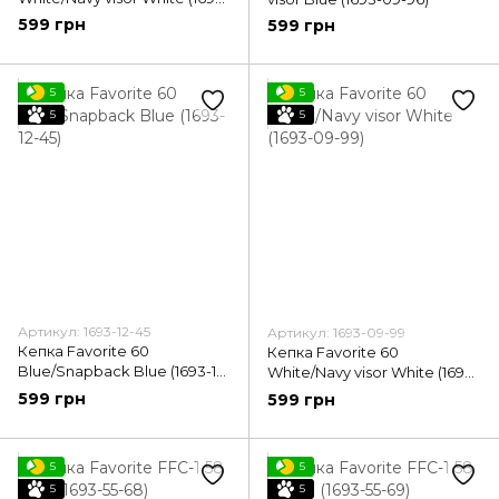
09-98)
599 грн
599 грн
5
5
5
5
Артикул: 1693-12-45
Артикул: 1693-09-99
Кепка Favorite 60
Кепка Favorite 60
Blue/Snapback Blue (1693-12-
White/Navy visor White (1693-
45)
09-99)
599 грн
599 грн
5
5
5
5