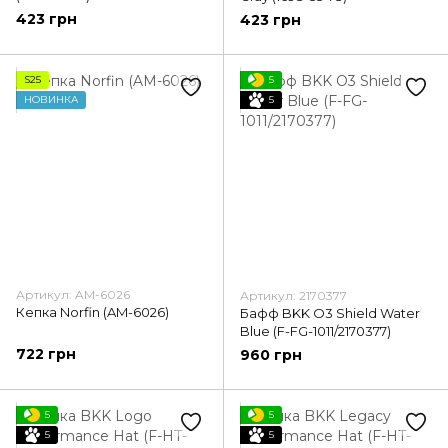
423 грн
423 грн
S25
5
НОВИНКА
5
Артикул: AM-6026
Артикул: 2170377
Кепка Norfin (AM-6026)
Бафф BKK O3 Shield Water
Blue (F-FG-1011/2170377)
722 грн
960 грн
5
5
5
5