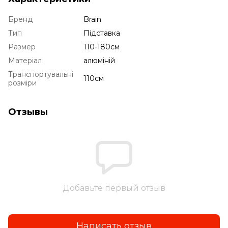
Бренд
Brain
Тип
Підставка
Размер
110-180см
Матеріал
алюміній
Транспортувальні
110см
розміри
Отзывы
Добавьте первый отзыв
Написать отзыв