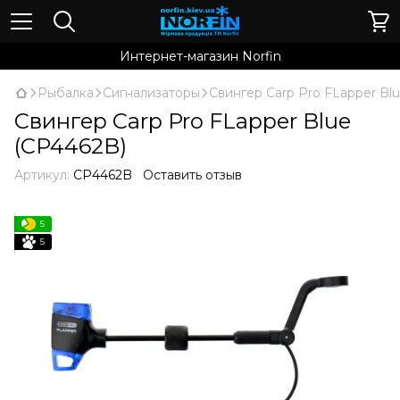
Интернет-магазин Norfin
Рыбалка
Сигнализаторы
Свингер Carp Pro FLapper Bl
Свингер Carp Pro FLapper Blue
(CP4462B)
Артикул:
CP4462B
Оставить отзыв
5
5