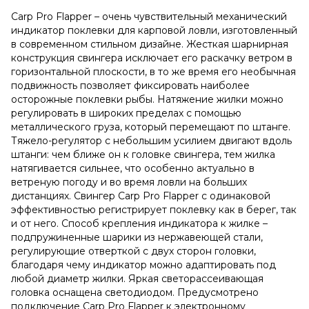
Carp Pro Flapper – очень чувствительный механический
индикатор поклевки для карповой ловли, изготовленный
в современном стильном дизайне. Жесткая шарнирная
конструкция свингера исключает его раскачку ветром в
горизонтальной плоскости, в то же время его необычная
подвижность позволяет фиксировать наиболее
осторожные поклевки рыбы. Натяжение жилки можно
регулировать в широких пределах с помощью
металлического груза, который перемещают по штанге.
Тяжело-регулятор с небольшим усилием двигают вдоль
штанги: чем ближе он к головке свингера, тем жилка
натягивается сильнее, что особенно актуально в
ветреную погоду и во время ловли на больших
дистанциях. Свингер Carp Pro Flapper с одинаковой
эффективностью регистрирует поклевку как в берег, так
и от него. Способ крепления индикатора к жилке –
подпружиненные шарики из нержавеющей стали,
регулирующие отверткой с двух сторон головки,
благодаря чему индикатор можно адаптировать под
любой диаметр жилки. Яркая светорассеивающая
головка оснащена светодиодом. Предусмотрено
подключение Carp Pro Flapper к электронному