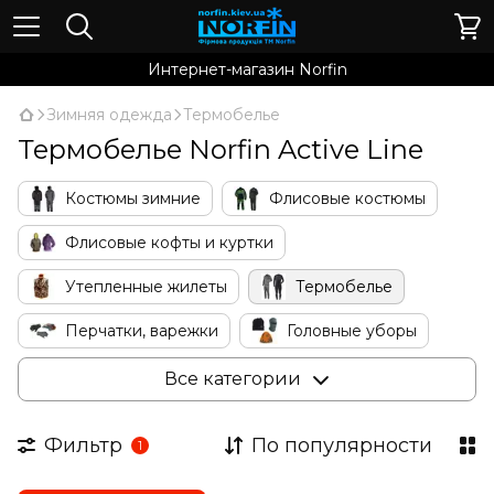
Интернет-магазин Norfin
Зимняя одежда
Термобелье
Термобелье Norfin Active Line
Костюмы зимние
Флисовые костюмы
Флисовые кофты и куртки
Утепленные жилеты
Термобелье
Перчатки, варежки
Головные уборы
Носки
Для женщин
Очки
Все категории
Аксессуары
Фильтр
По популярности
1