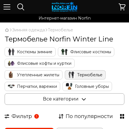
Интернет-магазин Norfin
Зимняя одежда
Термобелье
Термобелье Norfin Winter Line
Костюмы зимние
Флисовые костюмы
Флисовые кофты и куртки
Утепленные жилеты
Термобелье
Перчатки, варежки
Головные уборы
Носки
Для женщин
Очки
Все категории
Аксессуары
Фильтр
По популярности
1