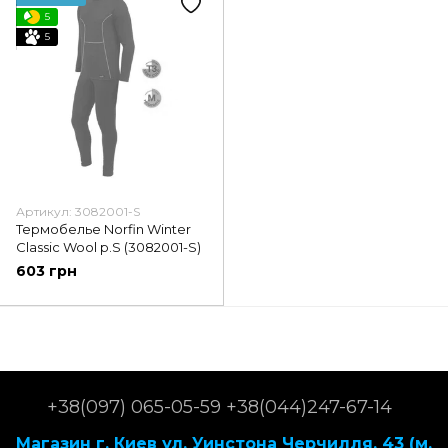
5
5
Артикул: 3082001-S
Термобелье Norfin Winter
Classic Wool p.S (3082001-S)
603 грн
+38(097) 065-05-59 +38(044)247-67-14
Магазин г. Киев ул. Уинстона Черчилля, 43 (м.