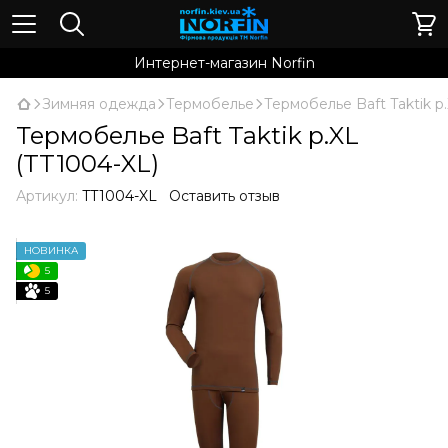
Интернет-магазин Norfin
Зимняя одежда
Термобелье
Термобелье Baft Taktik р
Термобелье Baft Taktik р.XL
(TT1004-XL)
Артикул:
TT1004-XL
Оставить отзыв
НОВИНКА
5
5