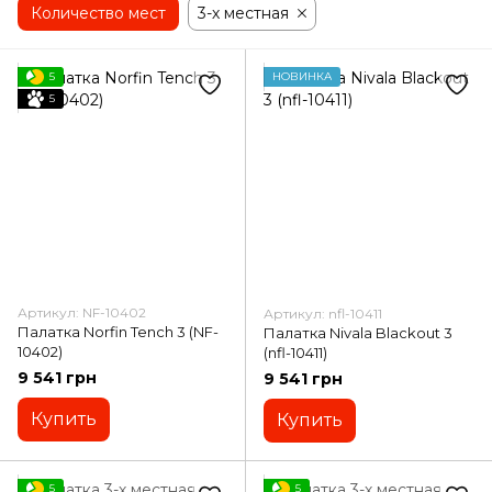
Количество мест
Посуда
Наборы для пикника
3-х местная
Аксессуары
5
НОВИНКА
5
Артикул: NF-10402
Артикул: nfl-10411
Палатка Norfin Tench 3 (NF-
Палатка Nivala Blackout 3
10402)
(nfl-10411)
9 541 грн
9 541 грн
Купить
Купить
5
5