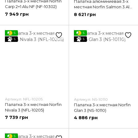
Палатка 3-х местная Norfin
Палатка алюминиевая 3-х
Carp 2+1 Alu NF (NF-10302)
местная Norfin Salmon 3 Alu
NF (NF-10303)
7 949 грн
8 621 грн
5
5
5
5
Артикул: NFL-10205
Артикул: NS-10110
Палатка 3-х местная Norfin
Палатка 3-х местная Norfin
Nivala 3 (NFL-10205)
Glan 3 (NS-10110)
7 739 грн
4 886 грн
5