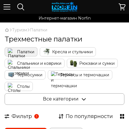
Интернет-магазин Norfin
Туризм
Палатки
Трехместные палатки
Палатки
Кресла и стульчики
Спальники и коврики
Рюкзаки и сумки
Термосумки
Термосы и термочашки
Столы
Антимоскитные приборы и средства
Зонты
Все категории
Раскладушки и кровати
Фильтр
По популярности
1
Газовое туристическое оборудование