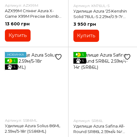
Артикул: AZX99M
Артикул: KN76UL-S
AZX99M Спiнiнг Azura X-
Удилище Azura '25 Kenshin
Game X99M Precise Bomber
Solid 76UL-S 2.29м/0.9-7г
TZ 2,99m 4-26g
(KN76UL-S)
13 600 грн
3 950 грн
Купить
Купить
НОВИНКА
5
5
5
5
Артикул: SS86ML
Артикул: SR86L
Удилище Azura Solius 86ML
Удилище Azura Safina All-
2.59м/5-18г (SS86ML)
Round SR86L 2.59м/4-14г
(SR86L)