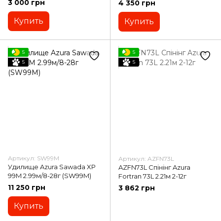
3 000 грн
4 350 грн
Купить
Купить
5
5
5
5
Артикул: SW99M
Артикул: AZFN73L
Удилище Azura Sawada XP
AZFN73L Спiнiнг Azura
99M 2.99м/8-28г (SW99M)
Fortran 73L 2.21м 2-12г
11 250 грн
3 862 грн
Купить