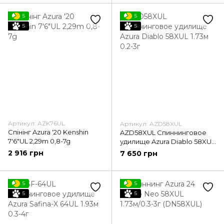
5
5
5
5
Артикул: AZK76UL
Артикул: AZD58XUL
Спінінг Azura '20 Kenshin
AZD58XUL Спиннинговое
7'6"UL 2,29m 0,8-7g
удилище Azura Diablo 58XUL
1.73м 0.2-3г
2 916 грн
7 650 грн
5
5
5
5