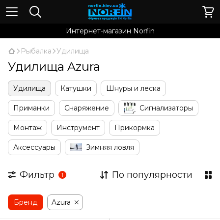
Интернет-магазин Norfin
Рыбалка
Удилища
Удилища Azura
Удилища
Катушки
Шнуры и леска
Приманки
Снаряжение
Сигнализаторы
Монтаж
Инструмент
Прикормка
Аксессуары
Зимняя ловля
Фильтр
По популярности
1
Бренд
Azura