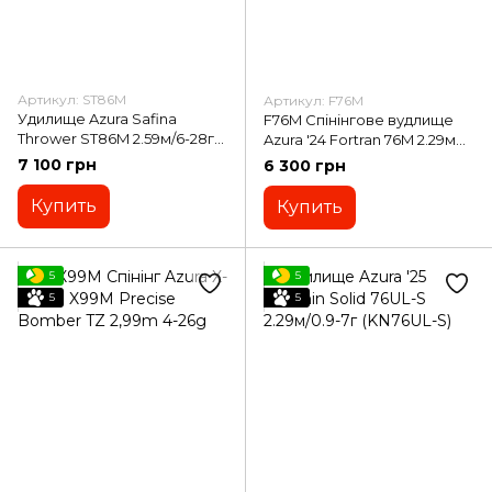
Артикул: ST86M
Артикул: F76M
Удилище Azura Safina
F76M Спінінгове вудлище
Thrower ST86M 2.59м/6-28г
Azura '24 Fortran 76M 2.29м
(ST86M)
up to 28г
7 100 грн
6 300 грн
Купить
Купить
5
5
5
5