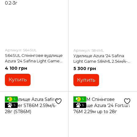
Артикул: S64SUL
Артикул: S84ML
S64SUL Cпінінговe вудлище
Удилище Azura '24 Safina
Azura '24 Safina Light Game
Light Game S84ML 2.54м/4-
S64SUL 1.93м 0.2-3г
18г (S84ML)
4 100 грн
5 300 грн
Купить
Купить
5
5
5
5