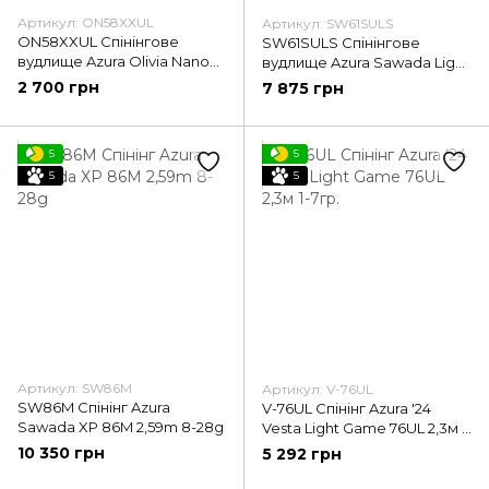
Артикул: ON58XXUL
Артикул: SW61SULS
ON58XXUL Спінінгове
SW61SULS Cпінінговe
вудлище Azura Olivia Nano
вудлище Azura Sawada Light
5'8" XXUL 1.73м 1.2г
Rod 610SULS 2.08м 0.8-4г
2 700 грн
7 875 грн
5
5
5
5
Артикул: SW86M
Артикул: V-76UL
SW86M Спінінг Azura
V-76UL Спінінг Azura '24
Sawada XP 86M 2,59m 8-28g
Vesta Light Game 76UL 2,3м 1-
7гр.
10 350 грн
5 292 грн