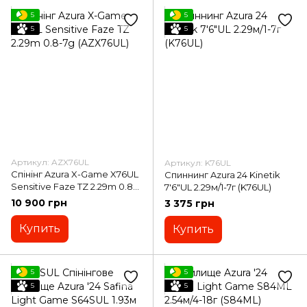
5
5
5
5
Артикул: AZX76UL
Артикул: K76UL
Спінінг Azura X-Game X76UL
Спиннинг Azura 24 Kinetik
Sensitive Faze TZ 2.29m 0.8-
7'6"UL 2.29м/1-7г (K76UL)
7g (AZX76UL)
10 900 грн
3 375 грн
Купить
Купить
5
5
5
5