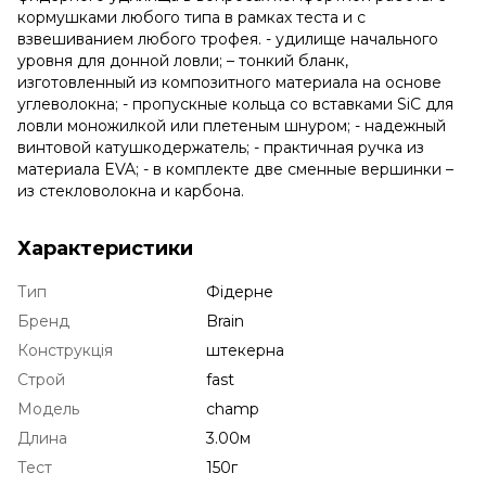
кормушками любого типа в рамках теста и с
взвешиванием любого трофея. - удилище начального
уровня для донной ловли; – тонкий бланк,
изготовленный из композитного материала на основе
углеволокна; - пропускные кольца со вставками SiC для
ловли моножилкой или плетеным шнуром; - надежный
винтовой катушкодержатель; - практичная ручка из
материала EVA; - в комплекте две сменные вершинки –
из стекловолокна и карбона.
Характеристики
Тип
Фідерне
Бренд
Brain
Конструкція
штекерна
Строй
fast
Модель
champ
Длина
3.00м
Тест
150г