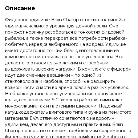
Описание
Фидерное удилище Brain Champ относится к линейке
удилищ начального уровня для донной ловли. Оно
поможет новичку разобраться в тонкостях фидерной
рыбалки, а также перекроет все потребности рыбака-
любителя, изредка выбираемого на водоем. Удилище
имеет достаточно тонкий бланк, изготовленный из
композитного материала на основе углеволокна. Это
делает его относительно легким и способным
выдерживать высокие нагрузки. В комплекте с фидером
идут две сменные вершинки – по одной из
стекловолокна и карбона, способные расширить
возможности снасти во время ловли в разных условиях.
На бланке установлены универсальные пропускные
кольца со вставками SiC, хорошо работающими как с
моножилками, так и плетеными шнурами. Надежный
катушкодержатель винтового типа и ручка из пенистого
материала EVA отлично сочетаются с недорогим
удилищем, делая его доступным и практичным. Brain
Champ полностью отвечает требованиям современного
фидерного удилища в вопросах комфортной работы с