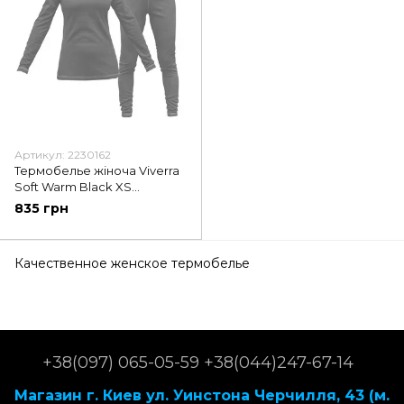
Артикул: 2230162
Термобелье жіноча Viverra
Soft Warm Black XS
(РБ-2230162)
835 грн
Качественное женское термобелье
+38(097) 065-05-59 +38(044)247-67-14
Магазин г. Киев ул. Уинстона Черчилля, 43 (м.