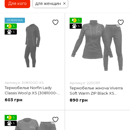
Для кого
для женщин
НОВИНКА
5
5
5
5
Артикул: 3081000-XS
Артикул: 2230157
Термобелье Norfin Lady
Термобелье жіноча Viverra
Classis Wool p.XS (3081000-
Soft Warm ZIP Black XS
XS)
(РБ-2230157)
603 грн
890 грн
5
5