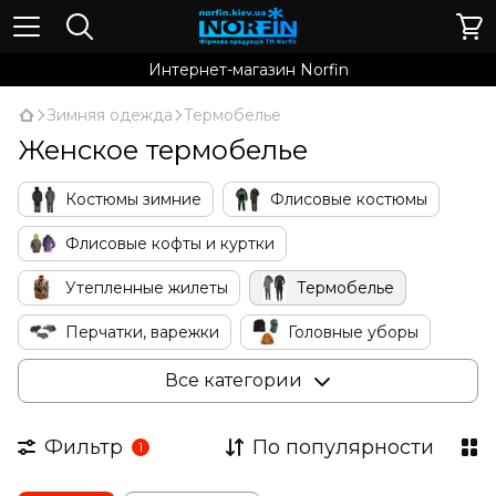
Интернет-магазин Norfin
Зимняя одежда
Термобелье
Женское термобелье
Костюмы зимние
Флисовые костюмы
Флисовые кофты и куртки
Утепленные жилеты
Термобелье
Перчатки, варежки
Головные уборы
Носки
Для женщин
Очки
Все категории
Аксессуары
Фильтр
По популярности
1