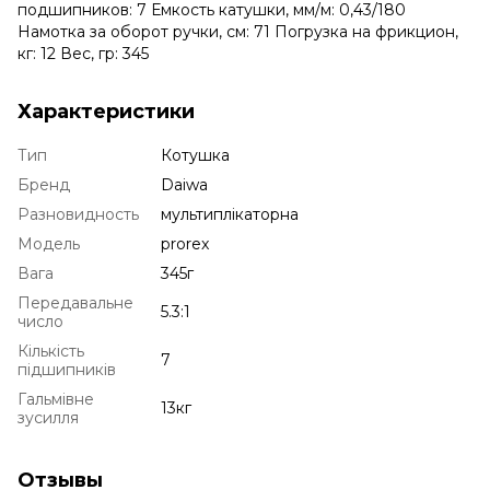
подшипников: 7 Емкость катушки, мм/м: 0,43/180
Намотка за оборот ручки, см: 71 Погрузка на фрикцион,
кг: 12 Вес, гр: 345
Характеристики
Тип
Котушка
Бренд
Daiwa
Разновидность
мультиплікаторна
Модель
prorex
Вага
345г
Передавальне
5.3:1
число
Кількість
7
підшипників
Гальмівне
13кг
зусилля
Отзывы