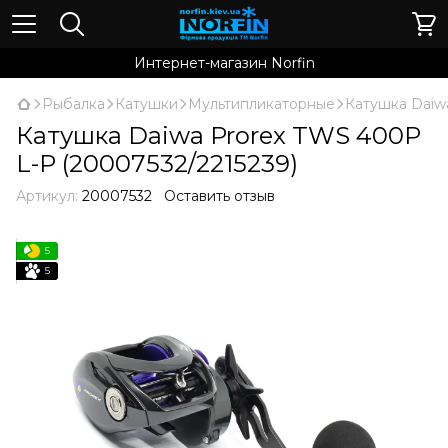
Интернет-магазин Norfin
Рыбалка
Катушки
Мультипликаторные
Катушка Daiwa
Катушка Daiwa Prorex TWS 400P
L-P (20007532/2215239)
Артикул:
20007532
Оставить отзыв
5
5