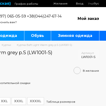
ская)
Желания
Вход
Укр
Рус
График работы
97) 065-05-59 +38(044)247-67-14
Мой заказ
онить вам?
 одежда
Обувь
Зимняя одежда
Куртки
Куртка Baft Light Warm grey p.S (LW1001-S)
rm grey p.S (LW1001-S)
Артикул
LW1001-S
В желания
копительной скидки
XXL
XXXL
XXXXL
Таблица размеров