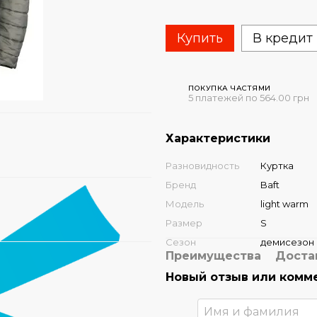
Купить
В кредит
ПОКУПКА ЧАСТЯМИ
5 платежей по 564.00 грн
Характеристики
Разновидность
Куртка
Бренд
Baft
Модель
light warm
Размер
S
Сезон
демисезон
Преимущества
Доста
Новый отзыв или комм