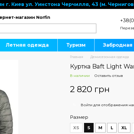
н г. Киев ул. Уинстона Черчилля, 43 (м. Чернигов
ернет-магазин Norfin
+38(0
Перезв
Летняя одежда
Туризм
Забродная
Главная
Демисезонная одежда
Куртка Baft Light Wa
В наличии
Оставить отзыв
2 820 грн
%
Войти
для отображения на
Размер
XS
S
M
L
XL