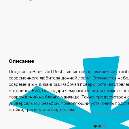
Описание
Подставка Brain Rod Rest – является незаменимым атри
современного любителя донной ловли. Отличается небо
современным дизайном. Рабочая поверхность изготовлена
материала EVA, благодаря чему исключается возможнос
повреждений на бланке удилища. Также предусмотрен с
универсальной резьбой, позволяющий установить подста
стойки, треногу или фидер арм.