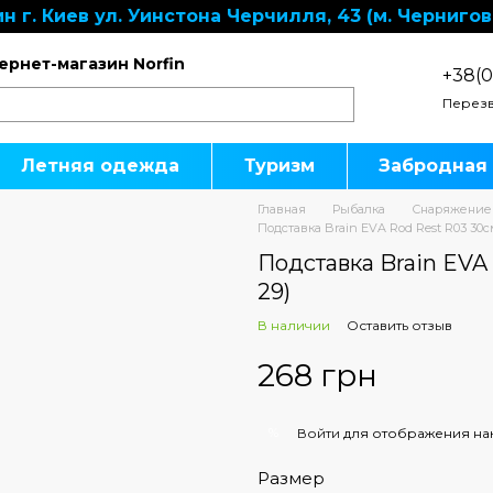
н г. Киев ул. Уинстона Черчилля, 43 (м. Чернигов
ернет-магазин Norfin
+38(0
Перезв
Летняя одежда
Туризм
Забродная
Главная
Рыбалка
Снаряжение
Подставка Brain EVA Rod Rest R03 30см
Подставка Brain EVA 
29)
В наличии
Оставить отзыв
268 грн
%
Войти
для отображения на
Размер