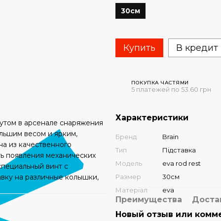
30см
Купить
В кредит
ПОКУПКА ЧАСТЯМИ
5 платежей по 53.60 грн
Характеристики
бутом в арсенале снаряжения
льшим весом и ярким,
Бренд
Brain
 ​​из качественного
Тип
Підставка
ть появления механических
Модель
eva rod rest
пециальный винт с
вку на различные колышки,
Размер
30см
Матеріал
eva
Преимущества
Доста
Новый отзыв или комм