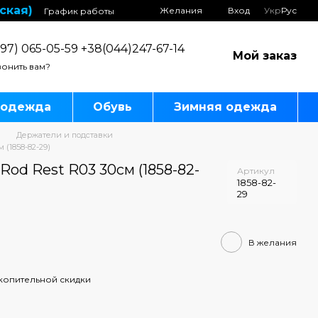
ская)
Желания
Вход
Укр
Рус
График работы
97) 065-05-59 +38(044)247-67-14
Мой заказ
онить вам?
 одежда
Обувь
Зимняя одежда
Держатели и подставки
 (1858-82-29)
Rod Rest R03 30см (1858-82-
Артикул
1858-82-
29
В желания
копительной скидки