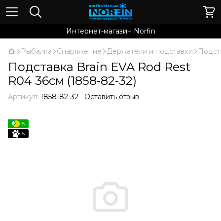
Интернет-магазин Norfin
Рыбалка
Снаряжение
Держатели и подставки
Подста
Подставка Brain EVA Rod Rest
R04 36см (1858-82-32)
Артикул:
1858-82-32
Оставить отзыв
5
5