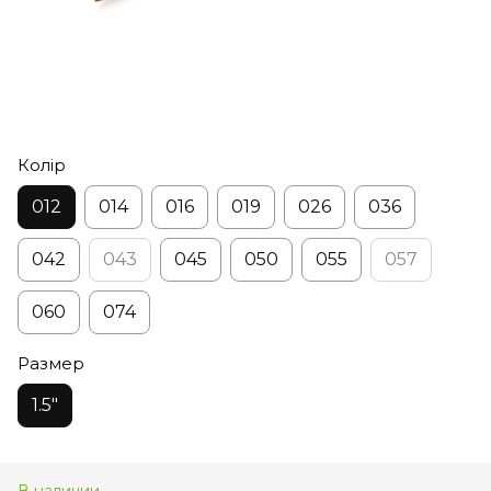
Колір
012
014
016
019
026
036
042
043
045
050
055
057
060
074
Размер
1.5"
В наличии