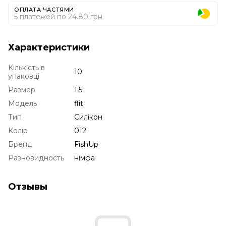
ОПЛАТА ЧАСТЯМИ
5 платежей по 24.80 грн
Характеристики
Кількість в
10
упаковці
Размер
1.5"
Модель
flit
Тип
Силікон
Колір
012
Бренд
FishUp
Разновидность
німфа
Отзывы