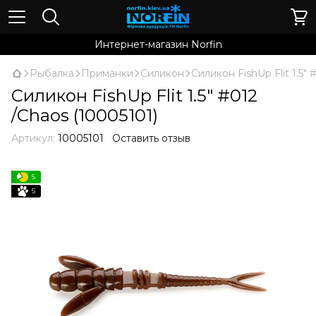
Интернет-магазин Norfin
Рыбалка
Приманки
Силикон
Силикон FishUp Flit 1.5" 
Силикон FishUp Flit 1.5" #012
/Chaos (10005101)
Артикул:
10005101
Оставить отзыв
5
5