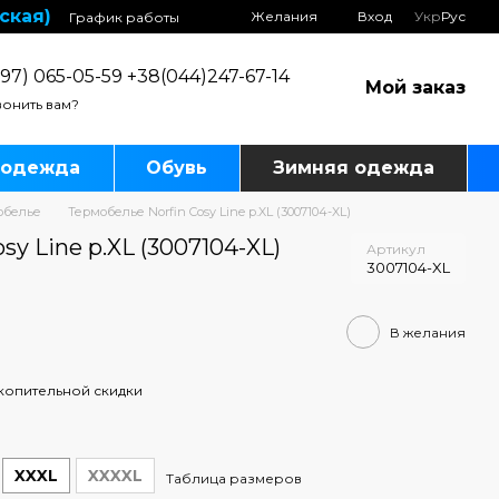
ская)
Желания
Вход
Укр
Рус
График работы
97) 065-05-59 +38(044)247-67-14
Мой заказ
онить вам?
 одежда
Обувь
Зимняя одежда
обелье
Термобелье Norfin Cosy Line р.XL (3007104-XL)
sy Line р.XL (3007104-XL)
Артикул
3007104-XL
В желания
копительной скидки
XXXL
XXXXL
Таблица размеров