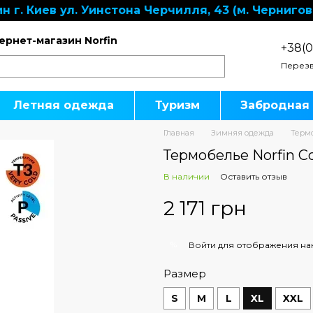
н г. Киев ул. Уинстона Черчилля, 43 (м. Чернигов
ернет-магазин Norfin
+38(0
Перезв
Летняя одежда
Туризм
Забродная
Главная
Зимняя одежда
Терм
Термобелье Norfin Co
В наличии
Оставить отзыв
2 171 грн
%
Войти
для отображения на
Размер
S
M
L
XL
XXL