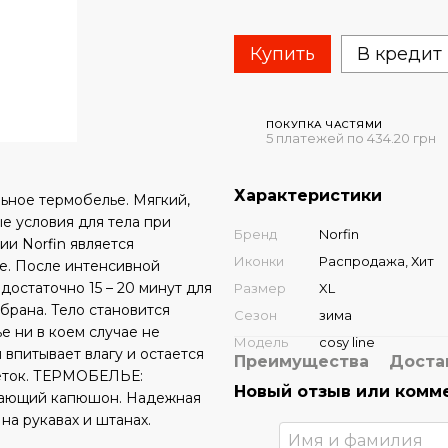
Купить
В кредит
ПОКУПКА ЧАСТЯМИ
5 платежей по 434.20 грн
Характеристики
ьное термобелье. Мягкий,
е условия для тела при
Бренд
Norfin
и Norfin является
Иконки
Распродажа, Хит
ье. После интенсивной
остаточно 15 – 20 минут для
Размер
XL
брана. Тело становится
Сезон
зима
е ни в коем случае не
Модель
cosy line
впитывает влагу и остается
Преимущества
Доста
веток. ТЕРМОБЕЛЬЕ:
Новый отзыв или комм
ивающий капюшон. Надежная
на рукавах и штанах.