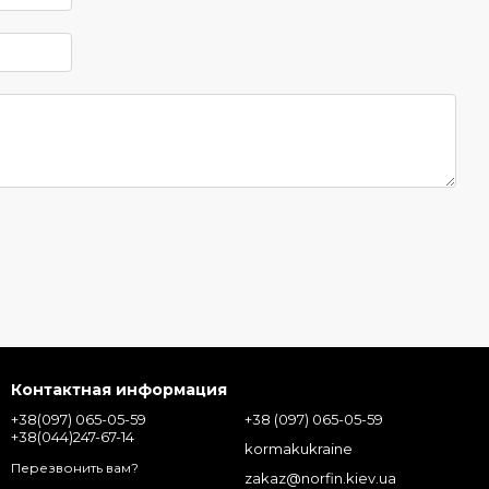
Контактная информация
+38(097) 065-05-59
+38 (097) 065-05-59
+38(044)247-67-14
kormakukraine
Перезвонить вам?
zakaz@norfin.kiev.ua