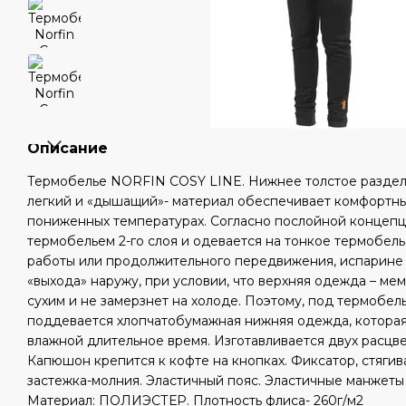
Описание
Термобелье NORFIN COSY LINE. Нижнее толстое раздел
легкий и «дышащий»- материал обеспечивает комфортны
пониженных температурах. Согласно послойной концепци
термобельем 2-го слоя и одевается на тонкое термобел
работы или продолжительного передвижения, испарине д
«выхода» наружу, при условии, что верхняя одежда – мем
сухим и не замерзнет на холоде. Поэтому, под термобель
поддевается хлопчатобумажная нижняя одежда, которая 
влажной длительное время. Изготавливается двух расц
Капюшон крепится к кофте на кнопках. Фиксатор, стяг
застежка-молния. Эластичный пояс. Эластичные манжеты 
Материал: ПОЛИЭСТЕР. Плотность флиса- 260г/м2